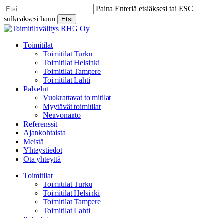
Skip
Paina Enteriä etsiäksesi tai ESC
to
sulkeaksesi haun
Etsi
main
Close
content
Search
Menu
Toimitilat
Toimitilat Turku
Toimitilat Helsinki
Toimitilat Tampere
Toimitilat Lahti
Palvelut
Vuokrattavat toimitilat
Myytävät toimitilat
Neuvonanto
Referenssit
Ajankohtaista
Meistä
Yhteystiedot
Ota yhteyttä
Toimitilat
Toimitilat Turku
Toimitilat Helsinki
Toimitilat Tampere
Toimitilat Lahti