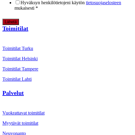
Hyväksyn henkilötietojeni käytön
tietosuojaselosteen
mukaisesti
*
Lähetä
Toimitilat
Toimitilat Turku
Toimitilat Helsinki
Toimitilat Tampere
Toimitilat Lahti
Palvelut
Vuokrattavat toimitilat
Myytävät toimitilat
Neuvonanto