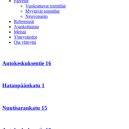
Palvelut
Vuokrattavat toimitilat
Myytävät toimitilat
Neuvonanto
Referenssit
Ajankohtaista
Meistä
Yhteystiedot
Ota yhteyttä
Autokeskuksentie
16
Autokeskuksentie 16
Hatanpäänkatu
1
Hatanpäänkatu 1
Nuutisarankatu
15
Nuutisarankatu 15
Autokeskuksentie
18