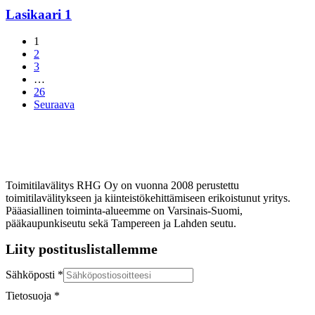
Lasikaari 1
1
2
3
…
26
Seuraava
Toimitilavälitys RHG Oy on vuonna 2008 perustettu
toimitilavälitykseen ja kiinteistökehittämiseen erikoistunut yritys.
Pääasiallinen toiminta-alueemme on Varsinais-Suomi,
pääkaupunkiseutu sekä Tampereen ja Lahden seutu.
Liity postituslistallemme
Sähköposti
*
Tietosuoja
*