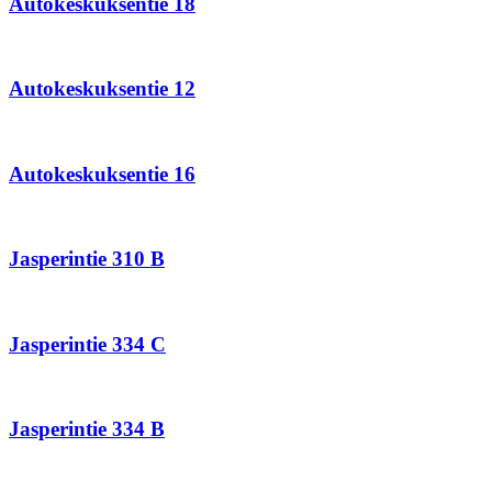
Autokeskuksentie 18
Autokeskuksentie
12
Autokeskuksentie 12
Autokeskuksentie
16
Autokeskuksentie 16
Jasperintie
310
B
Jasperintie 310 B
Jasperintie
334
C
Jasperintie 334 C
Jasperintie
334
B
Jasperintie 334 B
Lasikaari
1