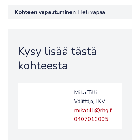
Kohteen vapautuminen
: Heti vapaa
Kysy lisää tästä
kohteesta
Mika Tilli
Välittäjä, LKV
mika.tilli@rhg.fi
0407013005