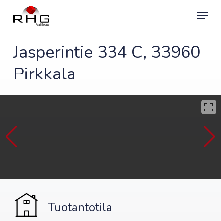
Skip
Menu
to
main
content
Jasperintie 334 C, 33960
Pirkkala
Tuotantotila