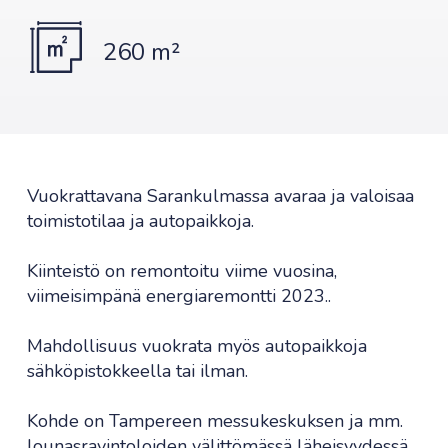
260 m²
Vuokrattavana Sarankulmassa avaraa ja valoisaa
toimistotilaa ja autopaikkoja.
Kiinteistö on remontoitu viime vuosina,
viimeisimpänä energiaremontti 2023..
Mahdollisuus vuokrata myös autopaikkoja
sähköpistokkeella tai ilman.
Kohde on Tampereen messukeskuksen ja mm.
lounasravintoloiden välittömässä läheisyydessä,