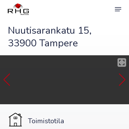
Skip
Menu
to
main
content
Nuutisarankatu 15,
33900 Tampere
Toimistotila