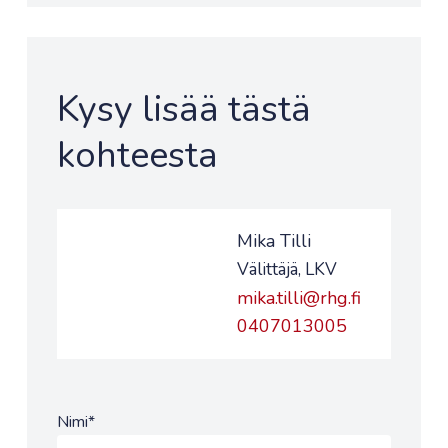
Kysy lisää tästä
kohteesta
Mika Tilli
Välittäjä, LKV
mika.tilli@rhg.fi
0407013005
Nimi
*