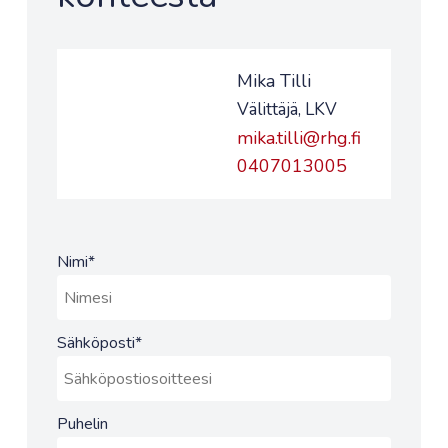
Mika Tilli
Välittäjä, LKV
mika.tilli@rhg.fi
0407013005
Nimi
*
Sähköposti
*
Puhelin