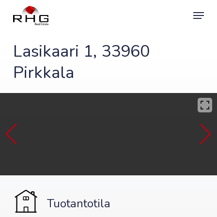
Skip
Menu
to
main
content
Lasikaari 1, 33960
Pirkkala
Tuotantotila