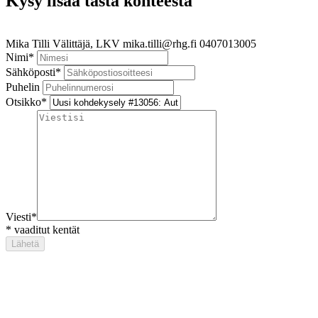
Kysy lisää tästä kohteesta
Mika Tilli
Välittäjä, LKV
mika.tilli@rhg.fi
0407013005
Nimi
*
Sähköposti
*
Puhelin
Otsikko
*
Viesti
*
*
vaaditut kentät