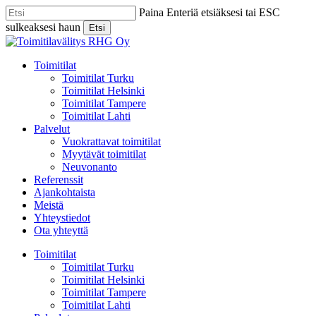
Skip
Paina Enteriä etsiäksesi tai ESC
to
sulkeaksesi haun
Etsi
main
Close
content
Search
Menu
Toimitilat
Toimitilat Turku
Toimitilat Helsinki
Toimitilat Tampere
Toimitilat Lahti
Palvelut
Vuokrattavat toimitilat
Myytävät toimitilat
Neuvonanto
Referenssit
Ajankohtaista
Meistä
Yhteystiedot
Ota yhteyttä
Toimitilat
Toimitilat Turku
Toimitilat Helsinki
Toimitilat Tampere
Toimitilat Lahti