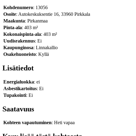
Kohdenumero
: 13056
Osoite
: Autokeskuksentie 16, 33960 Pirkkala
Maakunta
: Pirkanmaa
Pinta-ala
: 403 m²
Kokonaispinta-ala
: 403 m²
Uudisrakennus
: Ei
Kaupunginosa
: Linnakallio
Osakehuoneisto
: Kyllä
Lisätiedot
Energialuokka
: ei
Asbestikartoitus
: Ei
Tupakointi
: Ei
Saatavuus
Kohteen vapautuminen
: Heti vapaa