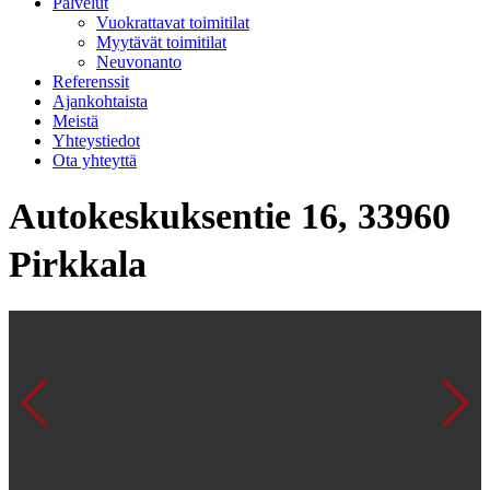
Palvelut
Vuokrattavat toimitilat
Myytävät toimitilat
Neuvonanto
Referenssit
Ajankohtaista
Meistä
Yhteystiedot
Ota yhteyttä
Autokeskuksentie 16, 33960
Pirkkala