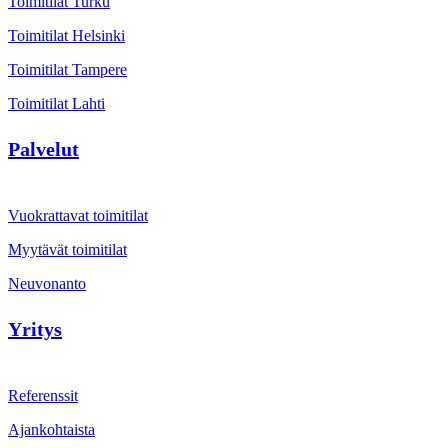
Toimitilat Turku
Toimitilat Helsinki
Toimitilat Tampere
Toimitilat Lahti
Palvelut
Vuokrattavat toimitilat
Myytävät toimitilat
Neuvonanto
Yritys
Referenssit
Ajankohtaista