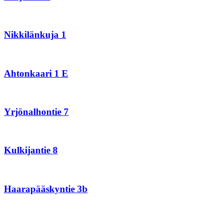
Nikkilänkuja
1
Nikkilänkuja 1
Ahtonkaari
1
E
Ahtonkaari 1 E
Yrjönalhontie
7
Yrjönalhontie 7
Kulkijantie
8
Kulkijantie 8
Haarapääskyntie
3b
Haarapääskyntie 3b
Luumäentie
6