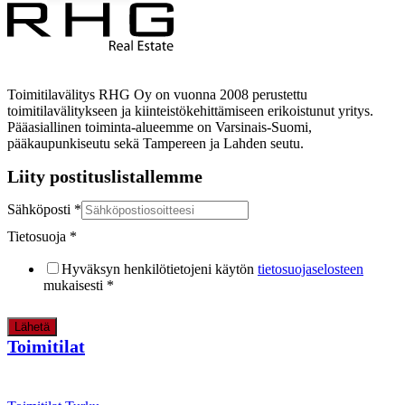
Toimitilavälitys RHG Oy on vuonna 2008 perustettu
toimitilavälitykseen ja kiinteistökehittämiseen erikoistunut yritys.
Pääasiallinen toiminta-alueemme on Varsinais-Suomi,
pääkaupunkiseutu sekä Tampereen ja Lahden seutu.
Liity postituslistallemme
Sähköposti
*
Tietosuoja
*
Hyväksyn henkilötietojeni käytön
tietosuojaselosteen
mukaisesti
*
Lähetä
Toimitilat