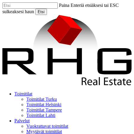
Skip
Paina Enteriä etsiäksesi tai ESC
to
sulkeaksesi haun
Etsi
main
Close
content
Search
Menu
Toimitilat
Toimitilat Turku
Toimitilat Helsinki
Toimitilat Tampere
Toimitilat Lahti
Palvelut
Vuokrattavat toimitilat
Myytävät toimitilat