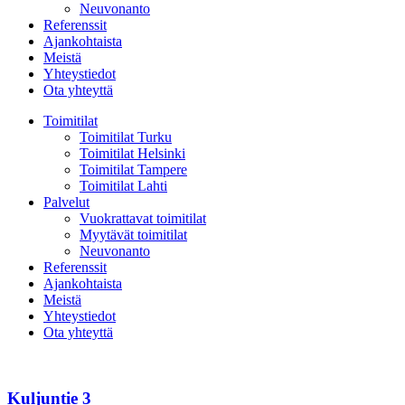
Neuvonanto
Referenssit
Ajankohtaista
Meistä
Yhteystiedot
Ota yhteyttä
Toimitilat
Toimitilat Turku
Toimitilat Helsinki
Toimitilat Tampere
Toimitilat Lahti
Palvelut
Vuokrattavat toimitilat
Myytävät toimitilat
Neuvonanto
Referenssit
Ajankohtaista
Meistä
Yhteystiedot
Ota yhteyttä
Kuljuntie
3
Kuljuntie 3