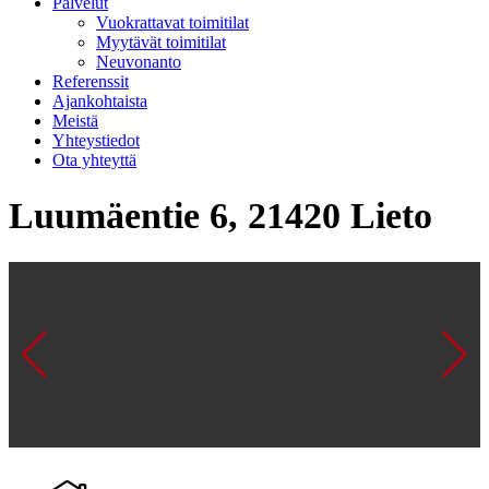
Palvelut
Vuokrattavat toimitilat
Myytävät toimitilat
Neuvonanto
Referenssit
Ajankohtaista
Meistä
Yhteystiedot
Ota yhteyttä
Luumäentie 6, 21420 Lieto