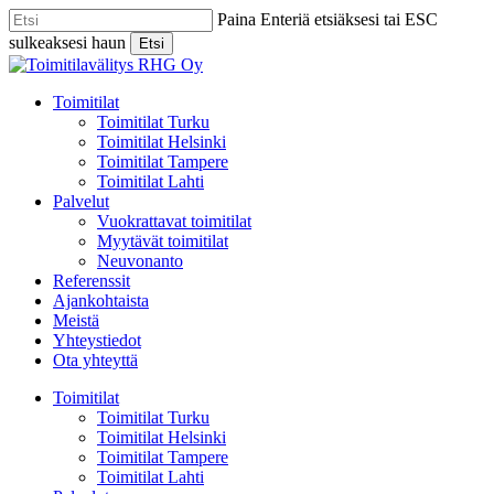
Skip
Paina Enteriä etsiäksesi tai ESC
to
sulkeaksesi haun
Etsi
main
Close
content
Search
Menu
Toimitilat
Toimitilat Turku
Toimitilat Helsinki
Toimitilat Tampere
Toimitilat Lahti
Palvelut
Vuokrattavat toimitilat
Myytävät toimitilat
Neuvonanto
Referenssit
Ajankohtaista
Meistä
Yhteystiedot
Ota yhteyttä
Toimitilat
Toimitilat Turku
Toimitilat Helsinki
Toimitilat Tampere
Toimitilat Lahti