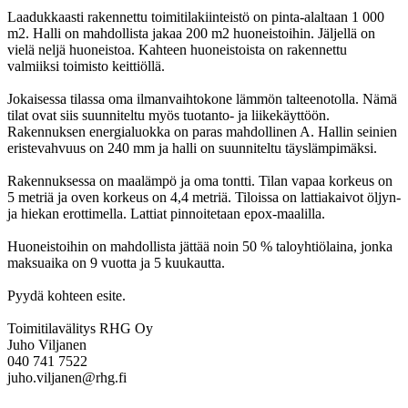
Laadukkaasti rakennettu toimitilakiinteistö on pinta-alaltaan 1 000
m2. Halli on mahdollista jakaa 200 m2 huoneistoihin. Jäljellä on
vielä neljä huoneistoa. Kahteen huoneistoista on rakennettu
valmiiksi toimisto keittiöllä.
Jokaisessa tilassa oma ilmanvaihtokone lämmön talteenotolla. Nämä
tilat ovat siis suunniteltu myös tuotanto- ja liikekäyttöön.
Rakennuksen energialuokka on paras mahdollinen A. Hallin seinien
eristevahvuus on 240 mm ja halli on suunniteltu täyslämpimäksi.
Rakennuksessa on maalämpö ja oma tontti. Tilan vapaa korkeus on
5 metriä ja oven korkeus on 4,4 metriä. Tiloissa on lattiakaivot öljyn-
ja hiekan erottimella. Lattiat pinnoitetaan epox-maalilla.
Huoneistoihin on mahdollista jättää noin 50 % taloyhtiölaina, jonka
maksuaika on 9 vuotta ja 5 kuukautta.
Pyydä kohteen esite.
Toimitilavälitys RHG Oy
Juho Viljanen
040 741 7522
juho.viljanen@rhg.fi