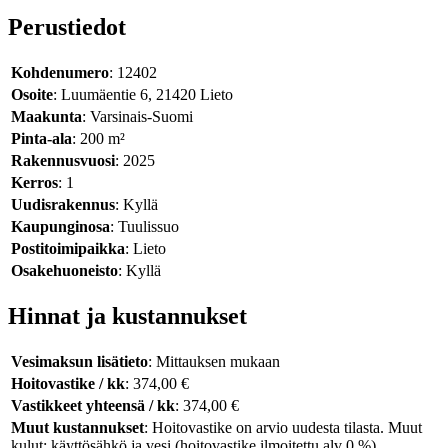
Perustiedot
Kohdenumero
: 12402
Osoite
: Luumäentie 6, 21420 Lieto
Maakunta
: Varsinais-Suomi
Pinta-ala
: 200 m²
Rakennusvuosi
: 2025
Kerros
: 1
Uudisrakennus
: Kyllä
Kaupunginosa
: Tuulissuo
Postitoimipaikka
: Lieto
Osakehuoneisto
: Kyllä
Hinnat ja kustannukset
Vesimaksun lisätieto
: Mittauksen mukaan
Hoitovastike / kk
: 374,00 €
Vastikkeet yhteensä / kk
: 374,00 €
Muut kustannukset
: Hoitovastike on arvio uudesta tilasta. Muut
kulut: käyttösähkö ja vesi (hoitovastike ilmoitettu alv 0 %)