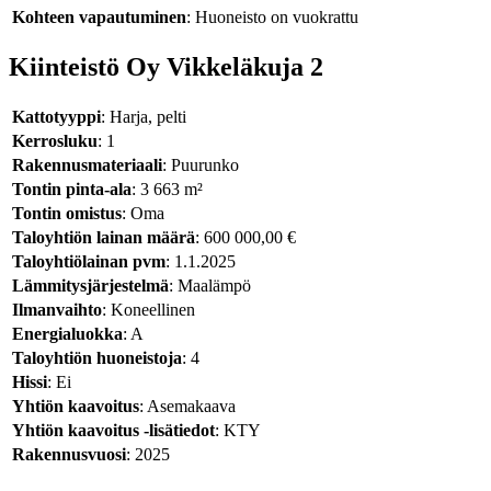
Kohteen vapautuminen
: Huoneisto on vuokrattu
Kiinteistö Oy Vikkeläkuja 2
Kattotyyppi
: Harja, pelti
Kerrosluku
: 1
Rakennusmateriaali
: Puurunko
Tontin pinta-ala
: 3 663 m²
Tontin omistus
: Oma
Taloyhtiön lainan määrä
: 600 000,00 €
Taloyhtiölainan pvm
: 1.1.2025
Lämmitysjärjestelmä
: Maalämpö
Ilmanvaihto
: Koneellinen
Energialuokka
: A
Taloyhtiön huoneistoja
: 4
Hissi
: Ei
Yhtiön kaavoitus
: Asemakaava
Yhtiön kaavoitus -lisätiedot
: KTY
Rakennusvuosi
: 2025