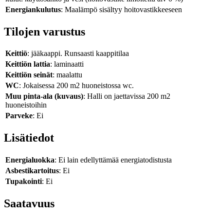
Energiankulutus
: Maalämpö sisältyy hoitovastikkeeseen
Tilojen varustus
Keittiö
: jääkaappi. Runsaasti kaappitilaa
Keittiön lattia
: laminaatti
Keittiön seinät
: maalattu
WC
: Jokaisessa 200 m2 huoneistossa wc.
Muu pinta-ala (kuvaus)
: Halli on jaettavissa 200 m2
huoneistoihin
Parveke
: Ei
Lisätiedot
Energialuokka
: Ei lain edellyttämää energiatodistusta
Asbestikartoitus
: Ei
Tupakointi
: Ei
Saatavuus