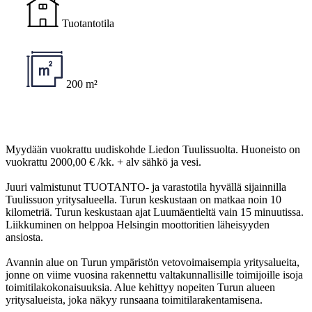
Tuotantotila
200 m²
Myydään vuokrattu uudiskohde Liedon Tuulissuolta. Huoneisto on
vuokrattu 2000,00 € /kk. + alv sähkö ja vesi.
Juuri valmistunut TUOTANTO- ja varastotila hyvällä sijainnilla
Tuulissuon yritysalueella. Turun keskustaan on matkaa noin 10
kilometriä. Turun keskustaan ajat Luumäentieltä vain 15 minuutissa.
Liikkuminen on helppoa Helsingin moottoritien läheisyyden
ansiosta.
Avannin alue on Turun ympäristön vetovoimaisempia yritysalueita,
jonne on viime vuosina rakennettu valtakunnallisille toimijoille isoja
toimitilakokonaisuuksia. Alue kehittyy nopeiten Turun alueen
yritysalueista, joka näkyy runsaana toimitilarakentamisena.