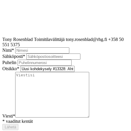
Tony Rosenblad
Toimitilavälittäjä
tony.rosenblad@rhg.fi
+358 50
551 5375
Nimi
*
Sähköposti
*
Puhelin
Otsikko
*
Viesti
*
*
vaaditut kentät