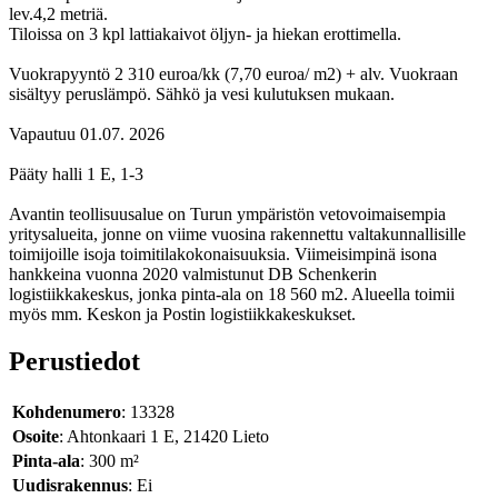
lev.4,2 metriä.
Tiloissa on 3 kpl lattiakaivot öljyn- ja hiekan erottimella.
Vuokrapyyntö 2 310 euroa/kk (7,70 euroa/ m2) + alv. Vuokraan
sisältyy peruslämpö. Sähkö ja vesi kulutuksen mukaan.
Vapautuu 01.07. 2026
Pääty halli 1 E, 1-3
Avantin teollisuusalue on Turun ympäristön vetovoimaisempia
yritysalueita, jonne on viime vuosina rakennettu valtakunnallisille
toimijoille isoja toimitilakokonaisuuksia. Viimeisimpinä isona
hankkeina vuonna 2020 valmistunut DB Schenkerin
logistiikkakeskus, jonka pinta-ala on 18 560 m2. Alueella toimii
myös mm. Keskon ja Postin logistiikkakeskukset.
Perustiedot
Kohdenumero
: 13328
Osoite
: Ahtonkaari 1 E, 21420 Lieto
Pinta-ala
: 300 m²
Uudisrakennus
: Ei