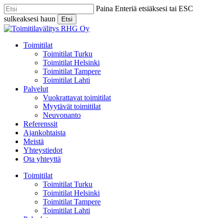
Skip
Paina Enteriä etsiäksesi tai ESC
to
sulkeaksesi haun
Etsi
main
Close
content
Search
Menu
Toimitilat
Toimitilat Turku
Toimitilat Helsinki
Toimitilat Tampere
Toimitilat Lahti
Palvelut
Vuokrattavat toimitilat
Myytävät toimitilat
Neuvonanto
Referenssit
Ajankohtaista
Meistä
Yhteystiedot
Ota yhteyttä
Toimitilat
Toimitilat Turku
Toimitilat Helsinki
Toimitilat Tampere
Toimitilat Lahti