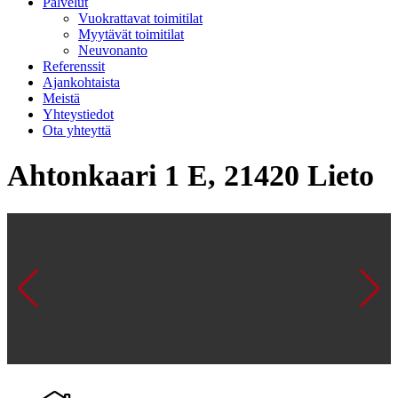
Palvelut
Vuokrattavat toimitilat
Myytävät toimitilat
Neuvonanto
Referenssit
Ajankohtaista
Meistä
Yhteystiedot
Ota yhteyttä
Ahtonkaari 1 E, 21420 Lieto