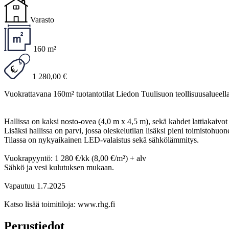
Varasto
160 m²
1 280,00 €
Vuokrattavana 160m² tuotantotilat Liedon Tuulisuon teollisuusalueella
Hallissa on kaksi nosto-ovea (4,0 m x 4,5 m), sekä kahdet lattiakaivot
Lisäksi hallissa on parvi, jossa oleskelutilan lisäksi pieni toimistohuon
Tilassa on nykyaikainen LED-valaistus sekä sähkölämmitys.
Vuokrapyyntö: 1 280 €/kk (8,00 €/m²) + alv
Sähkö ja vesi kulutuksen mukaan.
Vapautuu 1.7.2025
Katso lisää toimitiloja: www.rhg.fi
Perustiedot