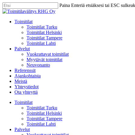
Skip
Paina Enteriä etsiäksesi tai ESC sulkea
to
Close
main
Search
content
Menu
Toimitilat
Toimitilat Turku
Toimitilat Helsinki
Toimitilat Tampere
Toimitilat Lahti
Palvelut
Vuokrattavat toimitilat
Myytävät toimitilat
Neuvonanto
Referenssit
Ajankohtaista
Meistä
Yhteystiedot
Ota yhteyttä
Toimitilat
Toimitilat Turku
Toimitilat Helsinki
Toimitilat Tampere
Toimitilat Lahti
Palvelut
Vuokrattavat toimitilat