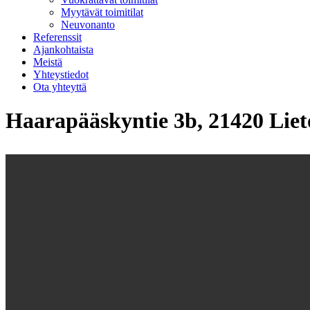
Myytävät toimitilat
Neuvonanto
Referenssit
Ajankohtaista
Meistä
Yhteystiedot
Ota yhteyttä
Haarapääskyntie 3b, 21420 Liet