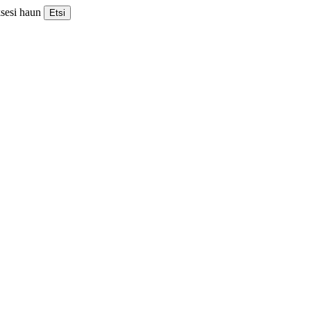
ksesi haun
Etsi