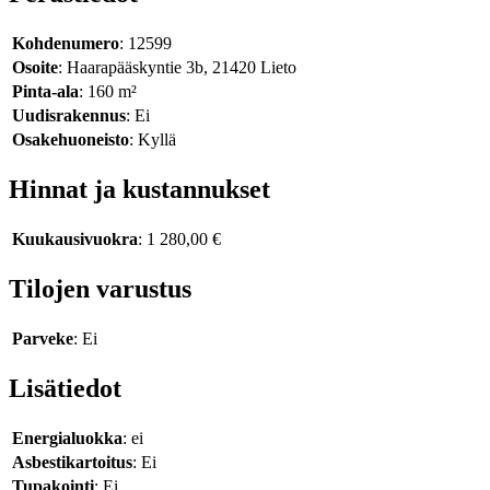
Kohdenumero
: 12599
Osoite
: Haarapääskyntie 3b, 21420 Lieto
Pinta-ala
: 160 m²
Uudisrakennus
: Ei
Osakehuoneisto
: Kyllä
Hinnat ja kustannukset
Kuukausivuokra
: 1 280,00 €
Tilojen varustus
Parveke
: Ei
Lisätiedot
Energialuokka
: ei
Asbestikartoitus
: Ei
Tupakointi
: Ei