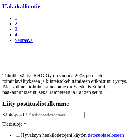
Hakakalliontie
1
2
3
4
Seuraava
Toimitilavälitys RHG Oy on vuonna 2008 perustettu
toimitilavälitykseen ja kiinteistökehittämiseen erikoistunut yritys.
Pääasiallinen toiminta-alueemme on Varsinais-Suomi,
pääkaupunkiseutu sekä Tampereen ja Lahden seutu.
Liity postituslistallemme
Sähköposti
*
Tietosuoja
*
Hyväksyn henkilötietojeni käytön
tietosuojaselosteen