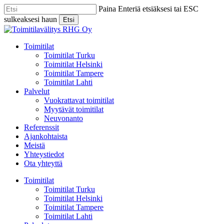
Skip
Paina Enteriä etsiäksesi tai ESC
to
sulkeaksesi haun
Etsi
main
Close
content
Search
Menu
Toimitilat
Toimitilat Turku
Toimitilat Helsinki
Toimitilat Tampere
Toimitilat Lahti
Palvelut
Vuokrattavat toimitilat
Myytävät toimitilat
Neuvonanto
Referenssit
Ajankohtaista
Meistä
Yhteystiedot
Ota yhteyttä
Toimitilat
Toimitilat Turku
Toimitilat Helsinki
Toimitilat Tampere
Toimitilat Lahti