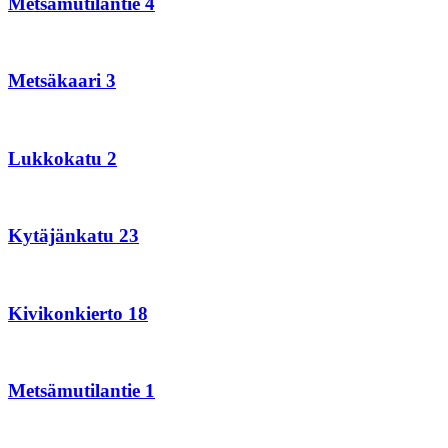
Metsämutilantie 4
Metsäkaari
3
Metsäkaari 3
Lukkokatu
2
Lukkokatu 2
Kytäjänkatu
23
Kytäjänkatu 23
Kivikonkierto
18
Kivikonkierto 18
Metsämutilantie
1
Metsämutilantie 1
Hakakalliontie