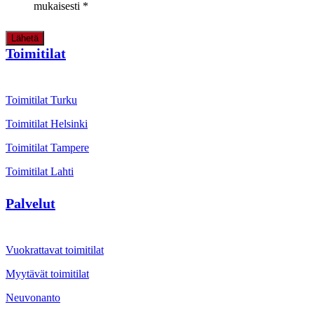
mukaisesti
*
Lähetä
Toimitilat
Toimitilat Turku
Toimitilat Helsinki
Toimitilat Tampere
Toimitilat Lahti
Palvelut
Vuokrattavat toimitilat
Myytävät toimitilat
Neuvonanto