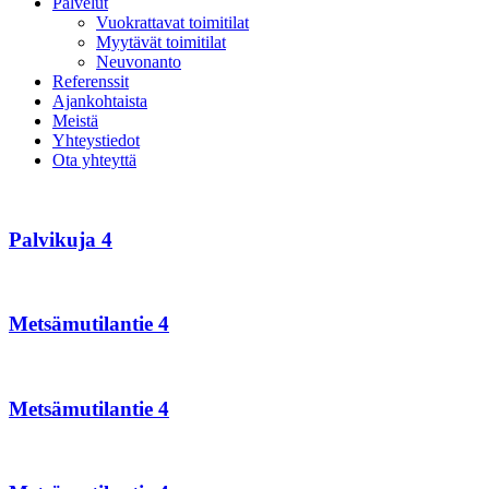
Palvelut
Vuokrattavat toimitilat
Myytävät toimitilat
Neuvonanto
Referenssit
Ajankohtaista
Meistä
Yhteystiedot
Ota yhteyttä
Palvikuja
4
Palvikuja 4
Metsämutilantie
4
Metsämutilantie 4
Metsämutilantie
4
Metsämutilantie 4
Metsämutilantie
4