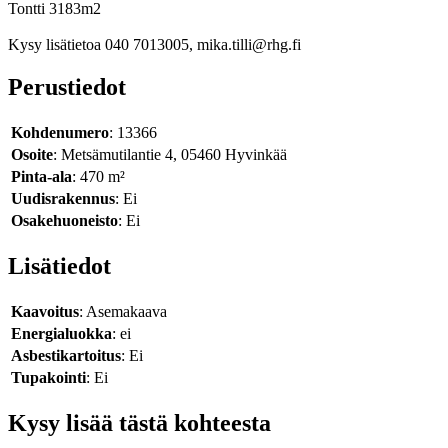
Tontti 3183m2
Kysy lisätietoa 040 7013005, mika.tilli@rhg.fi
Perustiedot
Kohdenumero
: 13366
Osoite
: Metsämutilantie 4, 05460 Hyvinkää
Pinta-ala
: 470 m²
Uudisrakennus
: Ei
Osakehuoneisto
: Ei
Lisätiedot
Kaavoitus
: Asemakaava
Energialuokka
: ei
Asbestikartoitus
: Ei
Tupakointi
: Ei
Kysy lisää tästä kohteesta