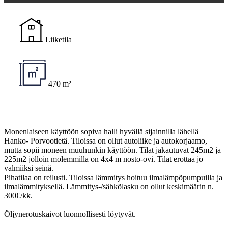
Liiketila
470 m²
Monenlaiseen käyttöön sopiva halli hyvällä sijainnilla lähellä
Hanko- Porvootietä. Tiloissa on ollut autoliike ja autokorjaamo,
mutta sopii moneen muuhunkin käyttöön. Tilat jakautuvat 245m2 ja
225m2 jolloin molemmilla on 4x4 m nosto-ovi. Tilat erottaa jo
valmiiksi seinä.
Pihatilaa on reilusti. Tiloissa lämmitys hoituu ilmalämpöpumpuilla ja
ilmalämmityksellä. Lämmitys-/sähkölasku on ollut keskimäärin n.
300€/kk.
Öljynerotuskaivot luonnollisesti löytyvät.