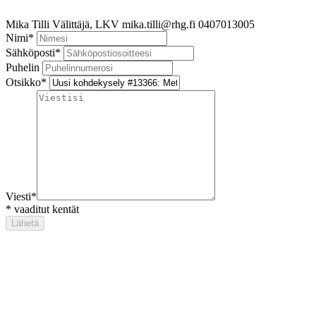
Mika Tilli
Välittäjä, LKV
mika.tilli@rhg.fi
0407013005
Nimi
*
Sähköposti
*
Puhelin
Otsikko
*
Viesti
*
*
vaaditut kentät