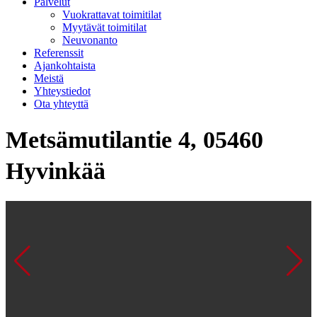
Palvelut
Vuokrattavat toimitilat
Myytävät toimitilat
Neuvonanto
Referenssit
Ajankohtaista
Meistä
Yhteystiedot
Ota yhteyttä
Metsämutilantie 4, 05460
Hyvinkää