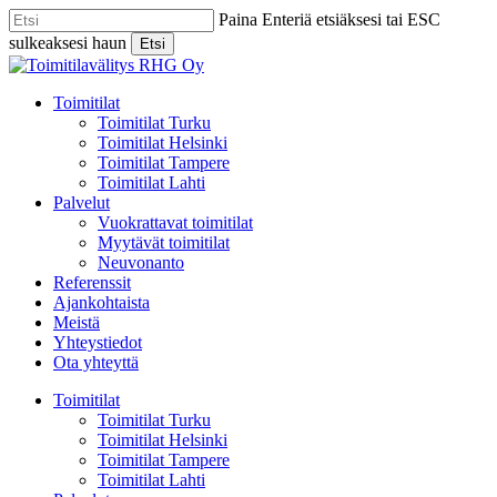
Skip
Paina Enteriä etsiäksesi tai ESC
to
sulkeaksesi haun
Etsi
main
Close
content
Search
Menu
Toimitilat
Toimitilat Turku
Toimitilat Helsinki
Toimitilat Tampere
Toimitilat Lahti
Palvelut
Vuokrattavat toimitilat
Myytävät toimitilat
Neuvonanto
Referenssit
Ajankohtaista
Meistä
Yhteystiedot
Ota yhteyttä
Toimitilat
Toimitilat Turku
Toimitilat Helsinki
Toimitilat Tampere
Toimitilat Lahti