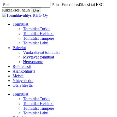
Skip
Paina Enteriä etsiäksesi tai ESC
to
sulkeaksesi haun
Etsi
main
Close
content
Search
Menu
Toimitilat
Toimitilat Turku
Toimitilat Helsinki
Toimitilat Tampere
Toimitilat Lahti
Palvelut
Vuokrattavat toimitilat
Myytävät toimitilat
Neuvonanto
Referenssit
Ajankohtaista
Meistä
Yhteystiedot
Ota yhteyttä
Toimitilat
Toimitilat Turku
Toimitilat Helsinki
Toimitilat Tampere
Toimitilat Lahti