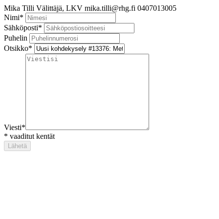
Mika Tilli
Välittäjä, LKV
mika.tilli@rhg.fi
0407013005
Nimi
*
Sähköposti
*
Puhelin
Otsikko
*
Viesti
*
*
vaaditut kentät