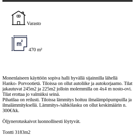
Varasto
470 m²
Monenlaiseen käyttöön sopiva halli hyvällä sijainnilla lähellä
Hanko- Porvootietä. Tiloissa on ollut autoliike ja autokorjaamo. Tilat
jakautuvat 245m2 ja 225m2 jolloin molemmilla on 4x4 m nosto-ovi.
Tilat erottaa jo valmiiksi seinä.
Pihatilaa on reilusti. Tiloissa lämmitys hoituu ilmalämpöpumpuilla ja
ilmalämmityksellä. Lämmitys-/sähkölasku on ollut keskimäärin n.
300€/kk.
Öljynerotuskaivot luonnollisesti löytyvät.
Tontti 3183m2