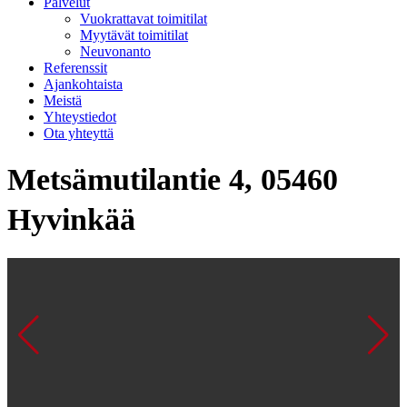
Palvelut
Vuokrattavat toimitilat
Myytävät toimitilat
Neuvonanto
Referenssit
Ajankohtaista
Meistä
Yhteystiedot
Ota yhteyttä
Metsämutilantie 4, 05460
Hyvinkää