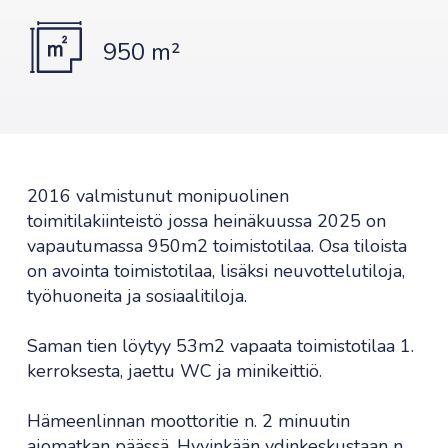
950 m²
2016 valmistunut monipuolinen
toimitilakiinteistö jossa heinäkuussa 2025 on
vapautumassa 950m2 toimistotilaa. Osa tiloista
on avointa toimistotilaa, lisäksi neuvottelutiloja,
työhuoneita ja sosiaalitiloja.
Saman tien löytyy 53m2 vapaata toimistotilaa 1.
kerroksesta, jaettu WC ja minikeittiö.
Hämeenlinnan moottoritie n. 2 minuutin
ajomatkan päässä, Hyvinkään ydinkeskustaan n.