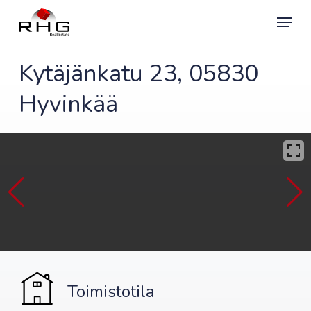
Skip
Menu
to
main
content
Kytäjänkatu 23, 05830
Hyvinkää
Toimistotila