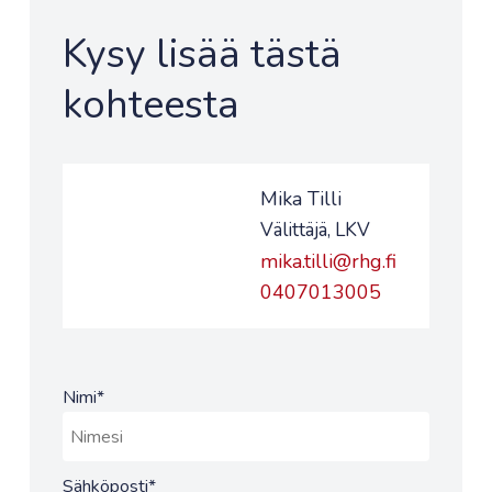
Kysy lisää tästä
kohteesta
Mika Tilli
Välittäjä, LKV
mika.tilli@rhg.fi
0407013005
Nimi
*
Sähköposti
*