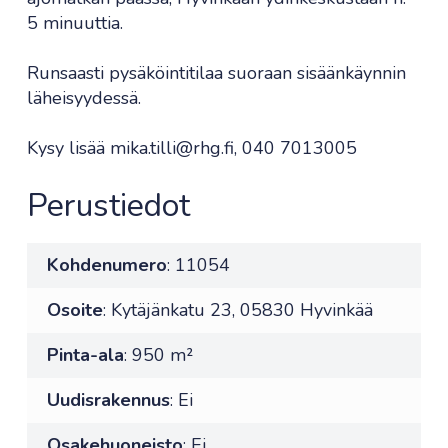
5 minuuttia.
Runsaasti pysäköintitilaa suoraan sisäänkäynnin
läheisyydessä.
Kysy lisää mika.tilli@rhg.fi, 040 7013005
Perustiedot
Kohdenumero
: 11054
Osoite
: Kytäjänkatu 23, 05830 Hyvinkää
Pinta-ala
: 950 m²
Uudisrakennus
: Ei
Osakehuoneisto
: Ei