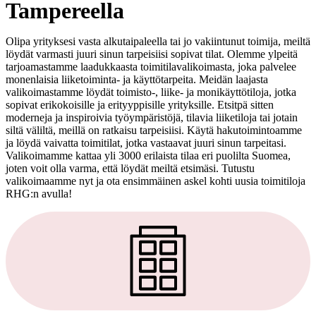
Tampereella
Olipa yrityksesi vasta alkutaipaleella tai jo vakiintunut toimija, meiltä
löydät varmasti juuri sinun tarpeisiisi sopivat tilat. Olemme ylpeitä
tarjoamastamme laadukkaasta toimitilavalikoimasta, joka palvelee
monenlaisia liiketoiminta- ja käyttötarpeita. Meidän laajasta
valikoimastamme löydät toimisto-, liike- ja monikäyttötiloja, jotka
sopivat erikokoisille ja erityyppisille yrityksille. Etsitpä sitten
moderneja ja inspiroivia työympäristöjä, tilavia liiketiloja tai jotain
siltä väliltä, meillä on ratkaisu tarpeisiisi. Käytä hakutoimintoamme
ja löydä vaivatta toimitilat, jotka vastaavat juuri sinun tarpeitasi.
Valikoimamme kattaa yli 3000 erilaista tilaa eri puolilta Suomea,
joten voit olla varma, että löydät meiltä etsimäsi. Tutustu
valikoimaamme nyt ja ota ensimmäinen askel kohti uusia toimitiloja
RHG:n avulla!