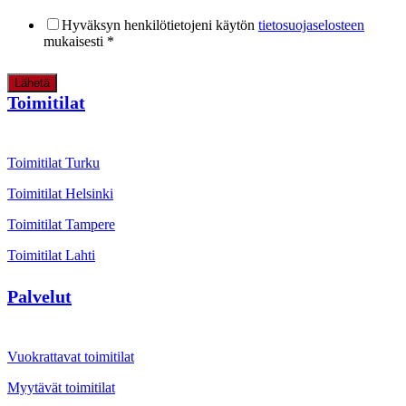
Hyväksyn henkilötietojeni käytön
tietosuojaselosteen
mukaisesti
*
Lähetä
Toimitilat
Toimitilat Turku
Toimitilat Helsinki
Toimitilat Tampere
Toimitilat Lahti
Palvelut
Vuokrattavat toimitilat
Myytävät toimitilat