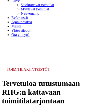
Palvelut
Vuokrattavat toimitilat
Myytävät toimitilat
Neuvonanto
Referenssit
Ajankohtaista
Meistä
Yhteystiedot
Ota yhteyttä
TOIMITILAKIINTEISTÖT
Tervetuloa tutustumaan
RHG:n kattavaan
toimitilatarjontaan