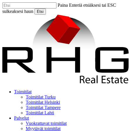
Skip
Paina Enteriä etsiäksesi tai ESC
to
sulkeaksesi haun
Etsi
main
Close
content
Search
Menu
Toimitilat
Toimitilat Turku
Toimitilat Helsinki
Toimitilat Tampere
Toimitilat Lahti
Palvelut
Vuokrattavat toimitilat
Myytävät toimitilat