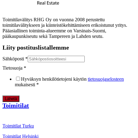
Toimitilavälitys RHG Oy on vuonna 2008 perustettu
toimitilavälitykseen ja kiinteistökehittämiseen erikoistunut yritys.
Pääasiallinen toiminta-alueemme on Varsinais-Suomi,
pääkaupunkiseutu sekä Tampereen ja Lahden seutu.
Liity postituslistallemme
Sähköposti
*
Tietosuoja
*
Hyväksyn henkilötietojeni käytön
tietosuojaselosteen
mukaisesti
*
Lähetä
Toimitilat
Toimitilat Turku
Toimitilat Helsinki