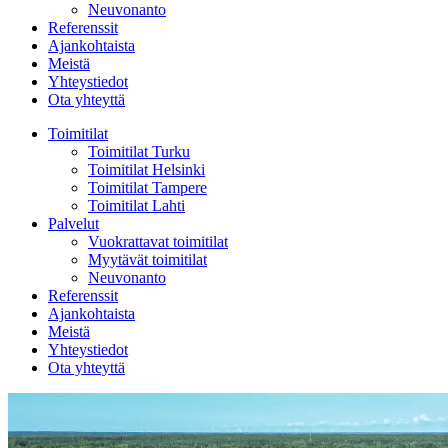
Neuvonanto
Referenssit
Ajankohtaista
Meistä
Yhteystiedot
Ota yhteyttä
Toimitilat
Toimitilat Turku
Toimitilat Helsinki
Toimitilat Tampere
Toimitilat Lahti
Palvelut
Vuokrattavat toimitilat
Myytävät toimitilat
Neuvonanto
Referenssit
Ajankohtaista
Meistä
Yhteystiedot
Ota yhteyttä
Sinkokatu
23