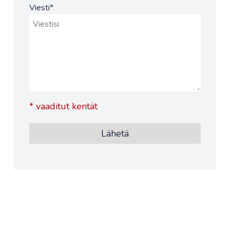
Viesti
*
*
vaaditut kentät