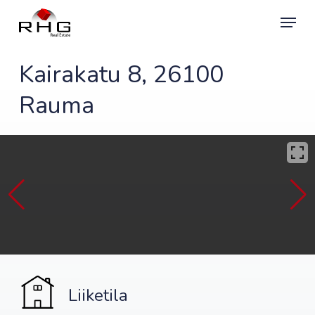
Skip
Menu
to
main
content
Kairakatu 8, 26100
Rauma
Liiketila