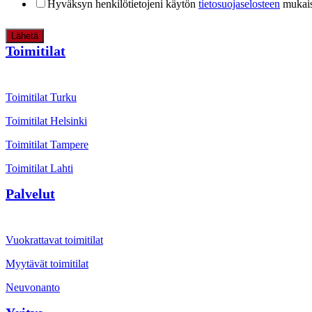
Hyväksyn henkilötietojeni käytön
tietosuojaselosteen
mukais
Lähetä
Toimitilat
Toimitilat Turku
Toimitilat Helsinki
Toimitilat Tampere
Toimitilat Lahti
Palvelut
Vuokrattavat toimitilat
Myytävät toimitilat
Neuvonanto