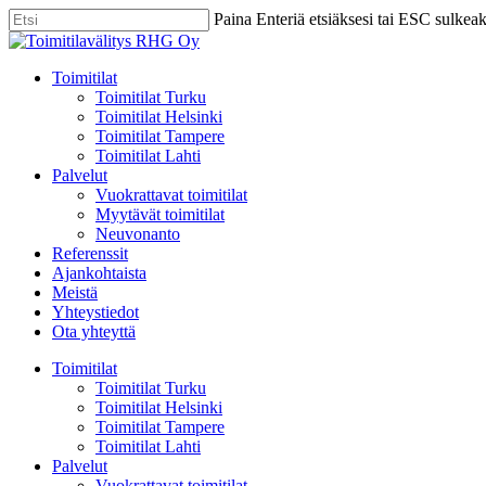
Skip
Paina Enteriä etsiäksesi tai ESC sulkea
to
Close
main
Search
content
Menu
Toimitilat
Toimitilat Turku
Toimitilat Helsinki
Toimitilat Tampere
Toimitilat Lahti
Palvelut
Vuokrattavat toimitilat
Myytävät toimitilat
Neuvonanto
Referenssit
Ajankohtaista
Meistä
Yhteystiedot
Ota yhteyttä
Toimitilat
Toimitilat Turku
Toimitilat Helsinki
Toimitilat Tampere
Toimitilat Lahti
Palvelut
Vuokrattavat toimitilat