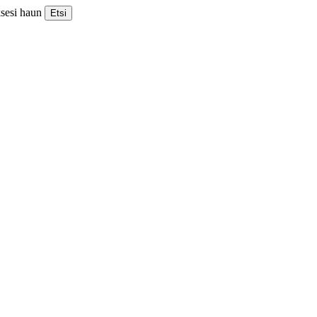
ksesi haun
Etsi