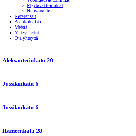
Myytävät toimitilat
Neuvonanto
Referenssit
Ajankohtaista
Meistä
Yhteystiedot
Ota yhteyttä
Aleksanterinkatu
20
Aleksanterinkatu 20
Jussilankatu
6
Jussilankatu 6
Jussilankatu
6
Jussilankatu 6
Hämeenkatu
28
Hämeenkatu 28