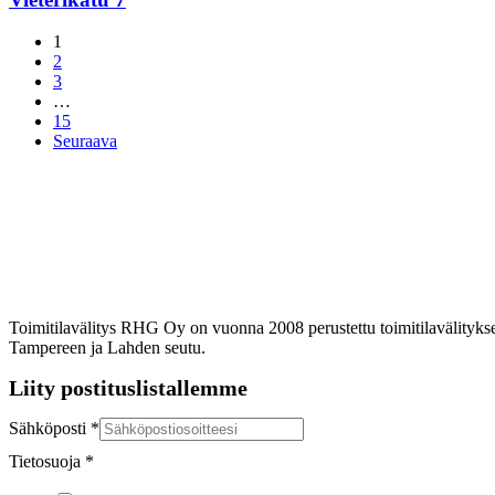
1
2
3
…
15
Seuraava
Toimitilavälitys RHG Oy on vuonna 2008 perustettu toimitilavälitykse
Tampereen ja Lahden seutu.
Liity postituslistallemme
Sähköposti
*
Tietosuoja
*