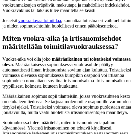
vuokranmaksujen eräpäivät, maksutapa ja mahdolliset indeksiehdot.
Vuokravakuus tai takaus tulee määritellä selkeästi.
Jos etsit
vuokrattavaa toimitilaa
, kannattaa tutustua eri vaihtoehtoihin
ja niiden sopimusehtoihin huolellisesti ennen päätöksentekoa.
Miten vuokra-aika ja irtisanomisehdot
määritellään toimitilavuokrauksessa?
Vuokra-aika voi olla joko
määräaikainen tai toistaiseksi voimassa
oleva
. Määräaikaisessa sopimuksessa vuokrasuhde päättyy
automaattisesti ilman irtisanomista sovitun ajan kuluttua. Toistaiseksi
voimassa olevassa sopimuksessa kumpikin osapuoli voi irtisanoa
sopimuksen noudattaen sovittua irtisanomisaikaa. Irtisanomisaika on
tyypillisesti kolmesta kuuteen kuukautta.
Määräaikainen sopimus sopii tilanteisiin, joissa vuokrasuhteen kesto
on etukäteen tiedossa. Se tarjoaa molemmille osapuolille varmuuden
tietyksi ajaksi. Toistaiseksi voimassa oleva sopimus puolestaan antaa
joustavuutta, mutta vaatii huolellista irtisanomisehtojen määrittelyä.
Sopimuksessa tulee määritellä, miten irtisanominen tapahtuu
käytännössä. Yleensä irtisanominen on tehtävä kirjallisesti.
Irtisanomisaika lasketaan irtisanomisilmoituksen vastaanottamisesta,