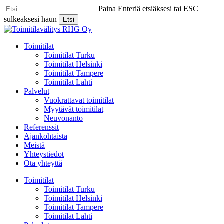
Skip
Paina Enteriä etsiäksesi tai ESC
to
sulkeaksesi haun
Etsi
main
Close
content
Search
Menu
Toimitilat
Toimitilat Turku
Toimitilat Helsinki
Toimitilat Tampere
Toimitilat Lahti
Palvelut
Vuokrattavat toimitilat
Myytävät toimitilat
Neuvonanto
Referenssit
Ajankohtaista
Meistä
Yhteystiedot
Ota yhteyttä
Toimitilat
Toimitilat Turku
Toimitilat Helsinki
Toimitilat Tampere
Toimitilat Lahti