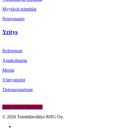
Myytävät toimitilat
Neuvonanto
Yritys
Referenssit
Ajankohtaista
Meistä
Yhteystiedot
Tietosuojaseloste
Share
Share
Share
Share
Pin
© 2026 Toimitilavälitys RHG Oy.
facebook