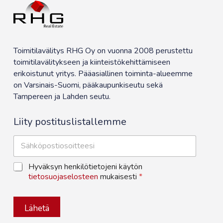
Toimitilavälitys RHG Oy on vuonna 2008 perustettu
toimitilavälitykseen ja kiinteistökehittämiseen
erikoistunut yritys. Pääasiallinen toiminta-alueemme
on Varsinais-Suomi, pääkaupunkiseutu sekä
Tampereen ja Lahden seutu.
Liity postituslistallemme
S
ä
h
T
Hyväksyn henkilötietojeni käytön
k
i
tietosuojaselosteen
mukaisesti
*
ö
e
p
t
o
o
s
Lähetä
s
t
u