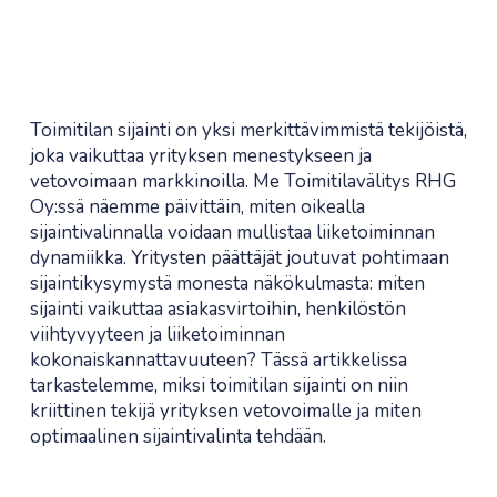
Toimitilan sijainti on yksi merkittävimmistä tekijöistä,
joka vaikuttaa yrityksen menestykseen ja
vetovoimaan markkinoilla. Me Toimitilavälitys RHG
Oy:ssä näemme päivittäin, miten oikealla
sijaintivalinnalla voidaan mullistaa liiketoiminnan
dynamiikka. Yritysten päättäjät joutuvat pohtimaan
sijaintikysymystä monesta näkökulmasta: miten
sijainti vaikuttaa asiakasvirtoihin, henkilöstön
viihtyvyyteen ja liiketoiminnan
kokonaiskannattavuuteen? Tässä artikkelissa
tarkastelemme, miksi toimitilan sijainti on niin
kriittinen tekijä yrityksen vetovoimalle ja miten
optimaalinen sijaintivalinta tehdään.