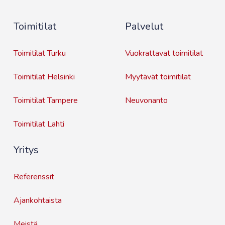
i
o
*
j
Toimitilat
Palvelut
a
*
Toimitilat Turku
Vuokrattavat toimitilat
Toimitilat Helsinki
Myytävät toimitilat
Toimitilat Tampere
Neuvonanto
Toimitilat Lahti
Yritys
Referenssit
Ajankohtaista
Meistä