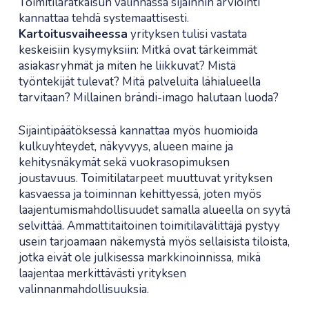
Toimitilaratkaisun valinnassa sijainnin arviointi
kannattaa tehdä systemaattisesti.
Kartoitusvaiheessa
yrityksen tulisi vastata
keskeisiin kysymyksiin: Mitkä ovat tärkeimmät
asiakasryhmät ja miten he liikkuvat? Mistä
työntekijät tulevat? Mitä palveluita lähialueella
tarvitaan? Millainen brändi-imago halutaan luoda?
Sijaintipäätöksessä kannattaa myös huomioida
kulkuyhteydet, näkyvyys, alueen maine ja
kehitysnäkymät sekä vuokrasopimuksen
joustavuus. Toimitilatarpeet muuttuvat yrityksen
kasvaessa ja toiminnan kehittyessä, joten myös
laajentumismahdollisuudet samalla alueella on syytä
selvittää. Ammattitaitoinen toimitilavälittäjä pystyy
usein tarjoamaan näkemystä myös sellaisista tiloista,
jotka eivät ole julkisessa markkinoinnissa, mikä
laajentaa merkittävästi yrityksen
valinnanmahdollisuuksia.