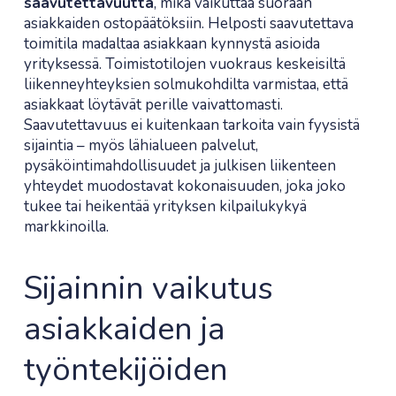
saavutettavuutta
, mikä vaikuttaa suoraan
asiakkaiden ostopäätöksiin. Helposti saavutettava
toimitila madaltaa asiakkaan kynnystä asioida
yrityksessä. Toimistotilojen vuokraus keskeisiltä
liikenneyhteyksien solmukohdilta varmistaa, että
asiakkaat löytävät perille vaivattomasti.
Saavutettavuus ei kuitenkaan tarkoita vain fyysistä
sijaintia – myös lähialueen palvelut,
pysäköintimahdollisuudet ja julkisen liikenteen
yhteydet muodostavat kokonaisuuden, joka joko
tukee tai heikentää yrityksen kilpailukykyä
markkinoilla.
Sijainnin vaikutus
asiakkaiden ja
työntekijöiden