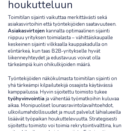
houkutteluun
Toimitilan sijainti vaikuttaa merkittävästi sekä
asiakasvirtoihin että työntekijöiden saatavuuteen.
Asiakasvirtojen
kannalta optimaalinen sijainti
riippuu yrityksen toimialasta – vähittäiskaupalle
keskeinen sijainti vilkkaalla kauppakadulla on
elintärkeä, kun taas B2B-yritykselle hyvät
liikenneyhteydet ja edustavuus voivat olla
tärkeämpiä kuin ohikulkijoiden määrä.
Työntekijöiden näkökulmasta toimitilan sijainti on
yhä tärkeämpi kilpailutekijä osaajista käytävässä
kamppailussa. Hyvin sijoitettu toimisto tukee
työhyvinvointia
ja vähentää työmatkoihin kuluvaa
aikaa. Monipuoliset lounasravintolavaihtoehdot,
ulkoilumahdollisuudet ja muut palvelut lähialueella
lisäävät työpaikan houkuttelevuutta. Strategisesti
sijoitettu toimisto voi toimia rekrytointivalttina, kun