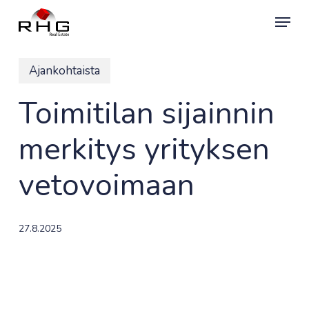
Skip
Menu
to
main
content
Ajankohtaista
Toimitilan sijainnin
merkitys yrityksen
vetovoimaan
27.8.2025