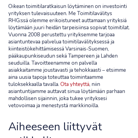
Oikean toimitilaratkaisun löytäminen on investointi
yrityksen tulevaisuuteen. Me Toimitilavälitys
RHG:ssä olemme erikoistuneet auttamaan yrityksiä
löytämään juuri heidän tarpeisiinsa sopivat toimitilat.
Vuonna 2008 perustettu yrityksemme tarjoaa
asiantuntevaa palvelua toimitilavälityksessä ja
kiinteistökehittämisessä Varsinais-Suomen,
pääkaupunkiseudun sekä Tampereen ja Lahden
seuduilla. Tavoitteenamme on palvella
asiakkaitamme joustavasti ja tehokkaasti – etsimme
aina uusia tapoja toteuttaa toimintaamme
tuloksekkaalla tavalla.
Ota yhteyttä
, niin
asiantuntijamme auttavat sinua löytämään parhaan
mahdollisen sijainnin, joka tukee yrityksesi
vetovoimaa ja menestystä markkinoilla.
Aiheeseen liittyvät