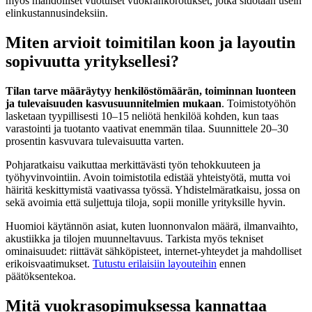
myös mahdolliset vuotuiset vuokrankorotukset, jotka sidotaan usein
elinkustannusindeksiin.
Miten arvioit toimitilan koon ja layoutin
sopivuutta yrityksellesi?
Tilan tarve määräytyy henkilöstömäärän, toiminnan luonteen
ja tulevaisuuden kasvusuunnitelmien mukaan
. Toimistotyöhön
lasketaan tyypillisesti 10–15 neliötä henkilöä kohden, kun taas
varastointi ja tuotanto vaativat enemmän tilaa. Suunnittele 20–30
prosentin kasvuvara tulevaisuutta varten.
Pohjaratkaisu vaikuttaa merkittävästi työn tehokkuuteen ja
työhyvinvointiin. Avoin toimistotila edistää yhteistyötä, mutta voi
häiritä keskittymistä vaativassa työssä. Yhdistelmäratkaisu, jossa on
sekä avoimia että suljettuja tiloja, sopii monille yrityksille hyvin.
Huomioi käytännön asiat, kuten luonnonvalon määrä, ilmanvaihto,
akustiikka ja tilojen muunneltavuus. Tarkista myös tekniset
ominaisuudet: riittävät sähköpisteet, internet-yhteydet ja mahdolliset
erikoisvaatimukset.
Tutustu erilaisiin layouteihin
ennen
päätöksentekoa.
Mitä vuokrasopimuksessa kannattaa