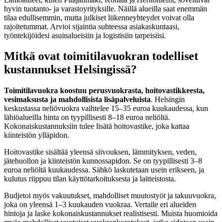
hyvin tuotanto- ja varastoyrityksille. Näillä alueilla saat enemmän
tilaa edullisemmin, mutta julkiset liikenneyhteydet voivat olla
rajoitetummat. Arvioi sijaintia suhteessa asiakaskuntaasi,
työntekijöidesi asuinalueisiin ja logistisiin tarpeisiisi.
Mitkä ovat toimitilavuokran todelliset
kustannukset Helsingissä?
Toimitilavuokra koostuu perusvuokrasta, hoitovastikkeesta,
vesimaksusta ja mahdollisista lisäpalveluista
. Helsingin
keskustassa neliövuokra vaihtelee 15–35 euroa kuukaudessa, kun
lähiöalueilla hinta on tyypillisesti 8–18 euroa neliöltä.
Kokonaiskustannuksiin tulee lisätä hoitovastike, joka kattaa
kiinteistön ylläpidon.
Hoitovastike sisältää yleensä siivouksen, lämmityksen, veden,
jätehuollon ja kiinteistön kunnossapidon. Se on tyypillisesti 3–8
euroa neliöltä kuukaudessa. Sähkö laskutetaan usein erikseen, ja
kulutus riippuu tilan käyttötarkoituksesta ja laitteistosta.
Budjetoi myös vakuutukset, mahdolliset muutostyöt ja takuuvuokra,
joka on yleensä 1–3 kuukauden vuokraa. Vertaile eri alueiden
hintoja ja laske kokonaiskustannukset realistisesti. Muista huomioida