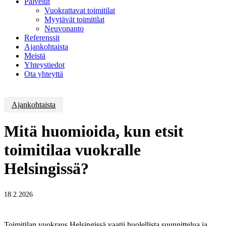
Palvelut
Vuokrattavat toimitilat
Myytävät toimitilat
Neuvonanto
Referenssit
Ajankohtaista
Meistä
Yhteystiedot
Ota yhteyttä
Ajankohtaista
Mitä huomioida, kun etsit
toimitilaa vuokralle
Helsingissä?
18.2.2026
Toimitilan vuokraus Helsingissä vaatii huolellista suunnittelua ja