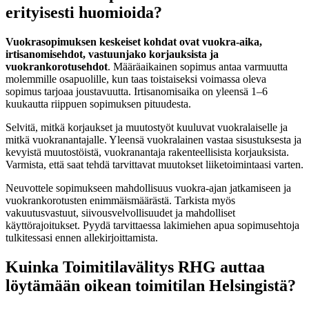
erityisesti huomioida?
Vuokrasopimuksen keskeiset kohdat ovat vuokra-aika,
irtisanomisehdot, vastuunjako korjauksista ja
vuokrankorotusehdot
. Määräaikainen sopimus antaa varmuutta
molemmille osapuolille, kun taas toistaiseksi voimassa oleva
sopimus tarjoaa joustavuutta. Irtisanomisaika on yleensä 1–6
kuukautta riippuen sopimuksen pituudesta.
Selvitä, mitkä korjaukset ja muutostyöt kuuluvat vuokralaiselle ja
mitkä vuokranantajalle. Yleensä vuokralainen vastaa sisustuksesta ja
kevyistä muutostöistä, vuokranantaja rakenteellisista korjauksista.
Varmista, että saat tehdä tarvittavat muutokset liiketoimintaasi varten.
Neuvottele sopimukseen mahdollisuus vuokra-ajan jatkamiseen ja
vuokrankorotusten enimmäismäärästä. Tarkista myös
vakuutusvastuut, siivousvelvollisuudet ja mahdolliset
käyttörajoitukset. Pyydä tarvittaessa lakimiehen apua sopimusehtoja
tulkitessasi ennen allekirjoittamista.
Kuinka Toimitilavälitys RHG auttaa
löytämään oikean toimitilan Helsingistä?