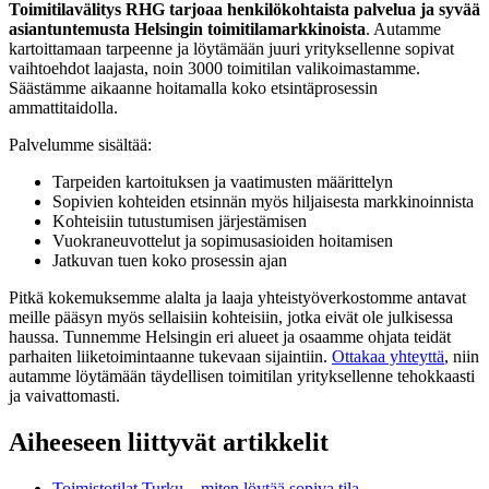
Toimitilavälitys RHG tarjoaa henkilökohtaista palvelua ja syvää
asiantuntemusta Helsingin toimitilamarkkinoista
. Autamme
kartoittamaan tarpeenne ja löytämään juuri yrityksellenne sopivat
vaihtoehdot laajasta, noin 3000 toimitilan valikoimastamme.
Säästämme aikaanne hoitamalla koko etsintäprosessin
ammattitaidolla.
Palvelumme sisältää:
Tarpeiden kartoituksen ja vaatimusten määrittelyn
Sopivien kohteiden etsinnän myös hiljaisesta markkinoinnista
Kohteisiin tutustumisen järjestämisen
Vuokraneuvottelut ja sopimusasioiden hoitamisen
Jatkuvan tuen koko prosessin ajan
Pitkä kokemuksemme alalta ja laaja yhteistyöverkostomme antavat
meille pääsyn myös sellaisiin kohteisiin, jotka eivät ole julkisessa
haussa. Tunnemme Helsingin eri alueet ja osaamme ohjata teidät
parhaiten liiketoimintaanne tukevaan sijaintiin.
Ottakaa yhteyttä
, niin
autamme löytämään täydellisen toimitilan yrityksellenne tehokkaasti
ja vaivattomasti.
Aiheeseen liittyvät artikkelit
Toimistotilat Turku – miten löytää sopiva tila