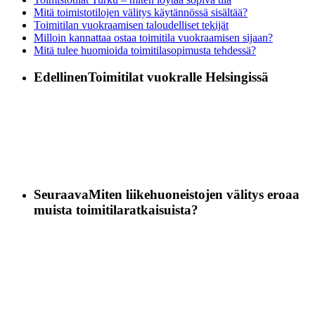
Mitä toimistotilojen välitys käytännössä sisältää?
Toimitilan vuokraamisen taloudelliset tekijät
Milloin kannattaa ostaa toimitila vuokraamisen sijaan?
Mitä tulee huomioida toimitilasopimusta tehdessä?
Edellinen
Toimitilat vuokralle Helsingissä
Seuraava
Miten liikehuoneistojen välitys eroaa
muista toimitilaratkaisuista?