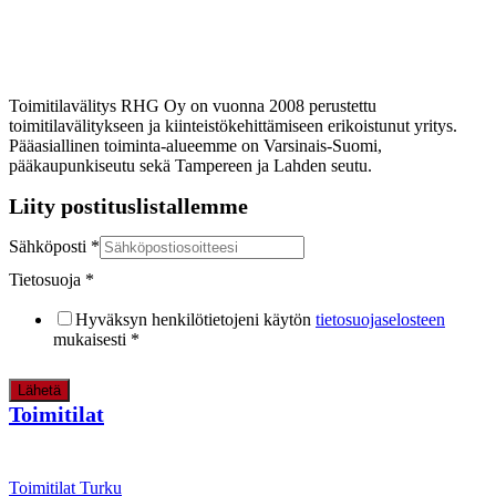
Toimitilavälitys RHG Oy on vuonna 2008 perustettu
toimitilavälitykseen ja kiinteistökehittämiseen erikoistunut yritys.
Pääasiallinen toiminta-alueemme on Varsinais-Suomi,
pääkaupunkiseutu sekä Tampereen ja Lahden seutu.
Liity postituslistallemme
Sähköposti
*
Tietosuoja
*
Hyväksyn henkilötietojeni käytön
tietosuojaselosteen
mukaisesti
*
Lähetä
Toimitilat
Toimitilat Turku