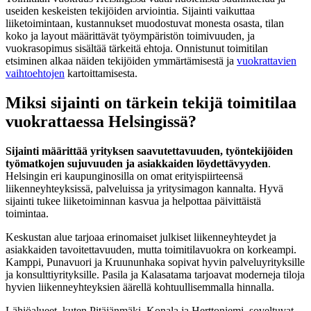
useiden keskeisten tekijöiden arviointia. Sijainti vaikuttaa
liiketoimintaan, kustannukset muodostuvat monesta osasta, tilan
koko ja layout määrittävät työympäristön toimivuuden, ja
vuokrasopimus sisältää tärkeitä ehtoja. Onnistunut toimitilan
etsiminen alkaa näiden tekijöiden ymmärtämisestä ja
vuokrattavien
vaihtoehtojen
kartoittamisesta.
Miksi sijainti on tärkein tekijä toimitilaa
vuokrattaessa Helsingissä?
Sijainti määrittää yrityksen saavutettavuuden, työntekijöiden
työmatkojen sujuvuuden ja asiakkaiden löydettävyyden
.
Helsingin eri kaupunginosilla on omat erityispiirteensä
liikenneyhteyksissä, palveluissa ja yritysimagon kannalta. Hyvä
sijainti tukee liiketoiminnan kasvua ja helpottaa päivittäistä
toimintaa.
Keskustan alue tarjoaa erinomaiset julkiset liikenneyhteydet ja
asiakkaiden tavoitettavuuden, mutta toimitilavuokra on korkeampi.
Kamppi, Punavuori ja Kruununhaka sopivat hyvin palveluyrityksille
ja konsulttiyrityksille. Pasila ja Kalasatama tarjoavat moderneja tiloja
hyvien liikenneyhteyksien äärellä kohtuullisemmalla hinnalla.
Lähiöalueet, kuten Pitäjänmäki, Konala ja Herttoniemi, soveltuvat