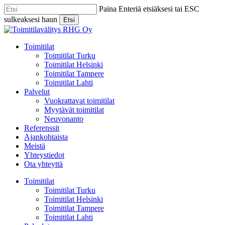
Skip
Paina Enteriä etsiäksesi tai ESC
to
sulkeaksesi haun
Etsi
main
Close
content
Search
Menu
Toimitilat
Toimitilat Turku
Toimitilat Helsinki
Toimitilat Tampere
Toimitilat Lahti
Palvelut
Vuokrattavat toimitilat
Myytävät toimitilat
Neuvonanto
Referenssit
Ajankohtaista
Meistä
Yhteystiedot
Ota yhteyttä
Toimitilat
Toimitilat Turku
Toimitilat Helsinki
Toimitilat Tampere
Toimitilat Lahti