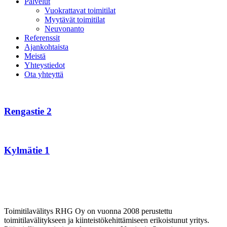
Palvelut
Vuokrattavat toimitilat
Myytävät toimitilat
Neuvonanto
Referenssit
Ajankohtaista
Meistä
Yhteystiedot
Ota yhteyttä
Rengastie
2
Rengastie 2
Kylmätie
1
Kylmätie 1
Toimitilavälitys RHG Oy on vuonna 2008 perustettu
toimitilavälitykseen ja kiinteistökehittämiseen erikoistunut yritys.