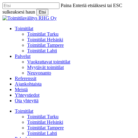
Skip
Paina Enteriä etsiäksesi tai ESC
to
sulkeaksesi haun
Etsi
main
Close
content
Search
Menu
Toimitilat
Toimitilat Turku
Toimitilat Helsinki
Toimitilat Tampere
Toimitilat Lahti
Palvelut
Vuokrattavat toimitilat
Myytävät toimitilat
Neuvonanto
Referenssit
Ajankohtaista
Meistä
Yhteystiedot
Ota yhteyttä
Toimitilat
Toimitilat Turku
Toimitilat Helsinki
Toimitilat Tampere
Toimitilat Lahti