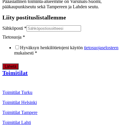
Pääasiallinen toiminta-alueemme on Varsinais-Suomi,
pääkaupunkiseutu sekä Tampereen ja Lahden seutu.
Liity postituslistallemme
Sähköposti
*
Tietosuoja
*
Hyväksyn henkilötietojeni käytön
tietosuojaselosteen
mukaisesti
*
Lähetä
Toimitilat
Toimitilat Turku
Toimitilat Helsinki
Toimitilat Tampere
Toimitilat Lahti