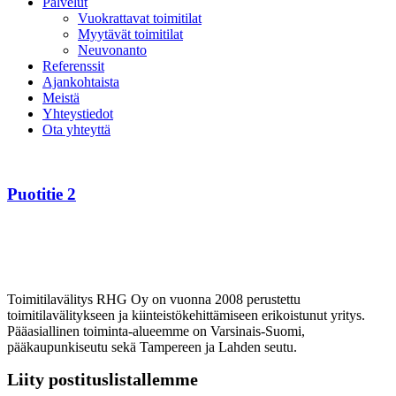
Palvelut
Vuokrattavat toimitilat
Myytävät toimitilat
Neuvonanto
Referenssit
Ajankohtaista
Meistä
Yhteystiedot
Ota yhteyttä
Puotitie
2
Puotitie 2
Toimitilavälitys RHG Oy on vuonna 2008 perustettu
toimitilavälitykseen ja kiinteistökehittämiseen erikoistunut yritys.
Pääasiallinen toiminta-alueemme on Varsinais-Suomi,
pääkaupunkiseutu sekä Tampereen ja Lahden seutu.
Liity postituslistallemme