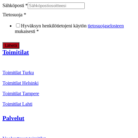
Sähköposti
*
Tietosuoja
*
Hyväksyn henkilötietojeni käytön
tietosuojaselosteen
mukaisesti
*
Lähetä
Toimitilat
Toimitilat Turku
Toimitilat Helsinki
Toimitilat Tampere
Toimitilat Lahti
Palvelut