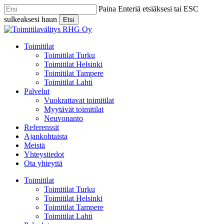
Skip
Paina Enteriä etsiäksesi tai ESC
to
sulkeaksesi haun
Etsi
main
Close
content
Search
Menu
Toimitilat
Toimitilat Turku
Toimitilat Helsinki
Toimitilat Tampere
Toimitilat Lahti
Palvelut
Vuokrattavat toimitilat
Myytävät toimitilat
Neuvonanto
Referenssit
Ajankohtaista
Meistä
Yhteystiedot
Ota yhteyttä
Toimitilat
Toimitilat Turku
Toimitilat Helsinki
Toimitilat Tampere
Toimitilat Lahti