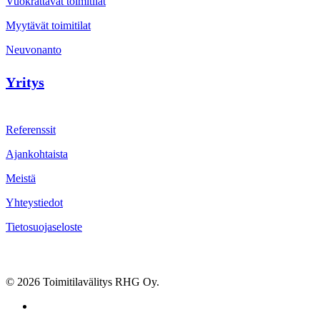
Vuokrattavat toimitilat
Myytävät toimitilat
Neuvonanto
Yritys
Referenssit
Ajankohtaista
Meistä
Yhteystiedot
Tietosuojaseloste
© 2026 Toimitilavälitys RHG Oy.
facebook