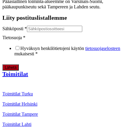
Pääasiallinen toiminta-alueemme on Varsinais-Suomi,
pääkaupunkiseutu sekä Tampereen ja Lahden seutu.
Liity postituslistallemme
Sähköposti
*
Tietosuoja
*
Hyväksyn henkilötietojeni käytön
tietosuojaselosteen
mukaisesti
*
Lähetä
Toimitilat
Toimitilat Turku
Toimitilat Helsinki
Toimitilat Tampere
Toimitilat Lahti