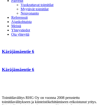
Palvelut
Vuokrattavat toimitilat
Myytävät toimitilat
Neuvonanto
Referenssit
Ajankohtaista
Meistä
Yhteystiedot
Ota yhteyttä
Käräjämäentie
6
Käräjämäentie 6
Käräjämäentie
6
Käräjämäentie 6
Toimitilavälitys RHG Oy on vuonna 2008 perustettu
toimitilavälitykseen ja kiinteistökehittämiseen erikoistunut yritys.