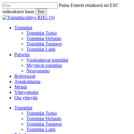
Skip
Paina Enteriä etsiäksesi tai ESC
to
sulkeaksesi haun
Etsi
main
Close
content
Search
Menu
Toimitilat
Toimitilat Turku
Toimitilat Helsinki
Toimitilat Tampere
Toimitilat Lahti
Palvelut
Vuokrattavat toimitilat
Myytävät toimitilat
Neuvonanto
Referenssit
Ajankohtaista
Meistä
Yhteystiedot
Ota yhteyttä
Toimitilat
Toimitilat Turku
Toimitilat Helsinki
Toimitilat Tampere
Toimitilat Lahti