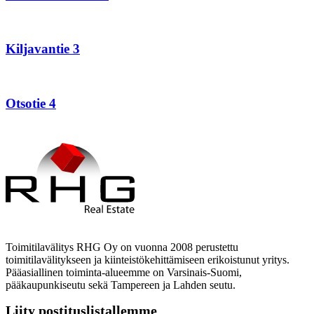
Kiljavantie
3
Kiljavantie 3
Otsotie
4
Otsotie 4
Toimitilavälitys RHG Oy on vuonna 2008 perustettu
toimitilavälitykseen ja kiinteistökehittämiseen erikoistunut yritys.
Pääasiallinen toiminta-alueemme on Varsinais-Suomi,
pääkaupunkiseutu sekä Tampereen ja Lahden seutu.
Liity postituslistallemme