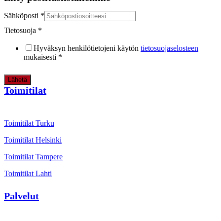
Sähköposti
*
Tietosuoja
*
Hyväksyn henkilötietojeni käytön
tietosuojaselosteen
mukaisesti
*
Lähetä
Toimitilat
Toimitilat Turku
Toimitilat Helsinki
Toimitilat Tampere
Toimitilat Lahti
Palvelut