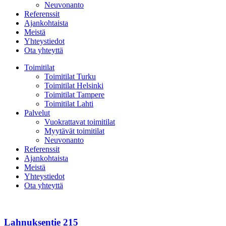
Neuvonanto
Referenssit
Ajankohtaista
Meistä
Yhteystiedot
Ota yhteyttä
Toimitilat
Toimitilat Turku
Toimitilat Helsinki
Toimitilat Tampere
Toimitilat Lahti
Palvelut
Vuokrattavat toimitilat
Myytävät toimitilat
Neuvonanto
Referenssit
Ajankohtaista
Meistä
Yhteystiedot
Ota yhteyttä
Lahnuksentie
215
Lahnuksentie 215