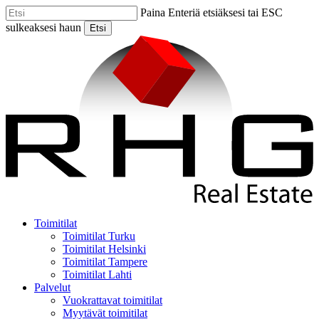
Skip
Paina Enteriä etsiäksesi tai ESC
to
sulkeaksesi haun
Etsi
main
Close
content
Search
Menu
Toimitilat
Toimitilat Turku
Toimitilat Helsinki
Toimitilat Tampere
Toimitilat Lahti
Palvelut
Vuokrattavat toimitilat
Myytävät toimitilat