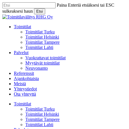
Skip
Paina Enteriä etsiäksesi tai ESC
to
sulkeaksesi haun
Etsi
main
Close
content
Search
Menu
Toimitilat
Toimitilat Turku
Toimitilat Helsinki
Toimitilat Tampere
Toimitilat Lahti
Palvelut
Vuokrattavat toimitilat
Myytävät toimitilat
Neuvonanto
Referenssit
Ajankohtaista
Meistä
Yhteystiedot
Ota yhteyttä
Toimitilat
Toimitilat Turku
Toimitilat Helsinki
Toimitilat Tampere
Toimitilat Lahti