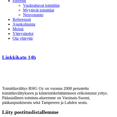
Palvelut
Vuokrattavat toimitilat
Myytävät toimitilat
Neuvonanto
Referenssit
Ajankohtaista
Meistä
Yhteystiedot
Ota yhteyttä
Linkkikatu
14b
Linkkikatu 14b
Toimitilavälitys RHG Oy on vuonna 2008 perustettu
toimitilavälitykseen ja kiinteistökehittämiseen erikoistunut yritys.
Pääasiallinen toiminta-alueemme on Varsinais-Suomi,
pääkaupunkiseutu sekä Tampereen ja Lahden seutu.
Liity postituslistallemme