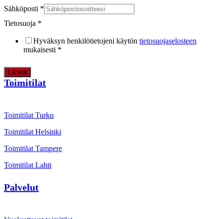
Sähköposti
*
Tietosuoja
*
Hyväksyn henkilötietojeni käytön
tietosuojaselosteen
mukaisesti
*
Lähetä
Toimitilat
Toimitilat Turku
Toimitilat Helsinki
Toimitilat Tampere
Toimitilat Lahti
Palvelut