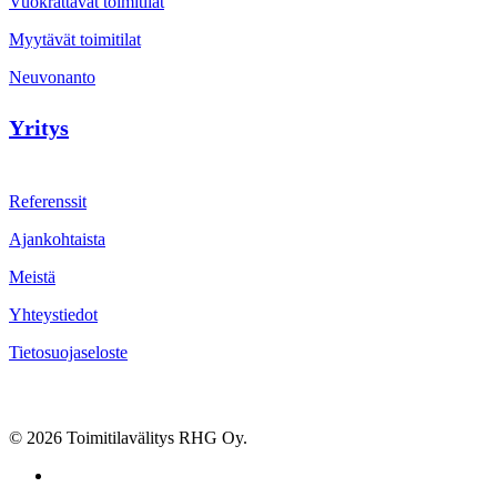
Vuokrattavat toimitilat
Myytävät toimitilat
Neuvonanto
Yritys
Referenssit
Ajankohtaista
Meistä
Yhteystiedot
Tietosuojaseloste
© 2026 Toimitilavälitys RHG Oy.
facebook