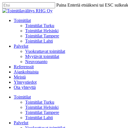
Skip
Paina Enteriä etsiäksesi tai ESC sulkea
to
Close
main
Search
content
Menu
Toimitilat
Toimitilat Turku
Toimitilat Helsinki
Toimitilat Tampere
Toimitilat Lahti
Palvelut
Vuokrattavat toimitilat
Myytävät toimitilat
Neuvonanto
Referenssit
Ajankohtaista
Meistä
Yhteystiedot
Ota yhteyttä
Toimitilat
Toimitilat Turku
Toimitilat Helsinki
Toimitilat Tampere
Toimitilat Lahti
Palvelut
Vuokrattavat toimitilat