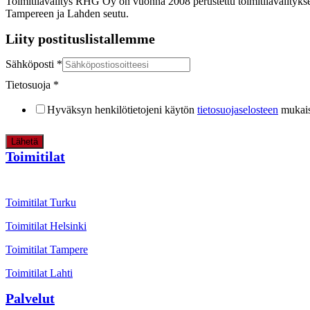
Toimitilavälitys RHG Oy on vuonna 2008 perustettu toimitilavälitykse
Tampereen ja Lahden seutu.
Liity postituslistallemme
Sähköposti
*
Tietosuoja
*
Hyväksyn henkilötietojeni käytön
tietosuojaselosteen
mukais
Lähetä
Toimitilat
Toimitilat Turku
Toimitilat Helsinki
Toimitilat Tampere
Toimitilat Lahti
Palvelut