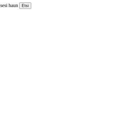
ksesi haun
Etsi