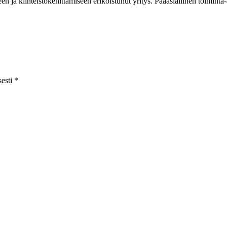
en ja kiinteistökehittämiseen erikoistunut yritys. Pääasiallinen toimi
esti
*