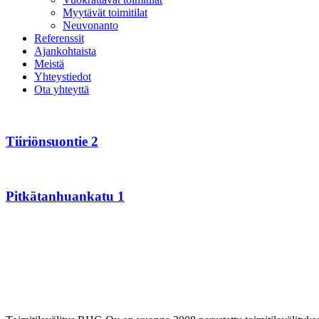
Myytävät toimitilat
Neuvonanto
Referenssit
Ajankohtaista
Meistä
Yhteystiedot
Ota yhteyttä
Tiiriönsuontie
2
Tiiriönsuontie 2
Pitkätanhuankatu
1
Pitkätanhuankatu 1