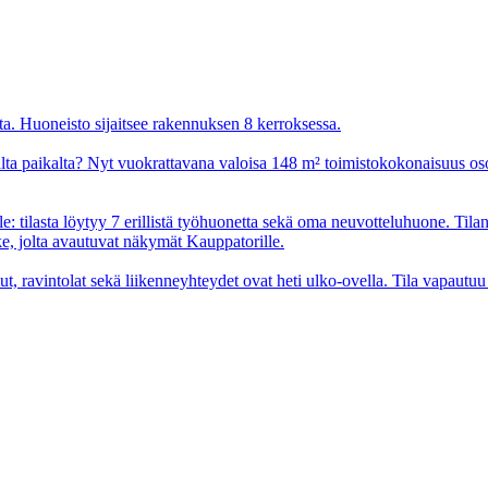
ita. Huoneisto sijaitsee rakennuksen 8 kerroksessa.
aalta paikalta? Nyt vuokrattavana valoisa 148 m² toimistokokonaisuus os
lle: tilasta löytyy 7 erillistä työhuonetta sekä oma neuvotteluhuone. Til
, jolta avautuvat näkymät Kauppatorille.
ut, ravintolat sekä liikenneyhteydet ovat heti ulko-ovella. Tila vapautu