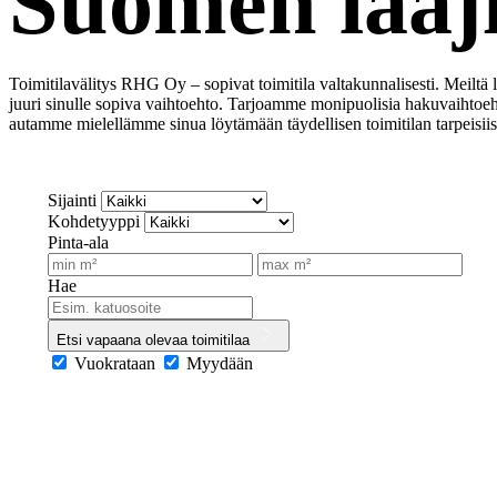
Suomen laaji
Toimitilavälitys RHG Oy – sopivat toimitila valtakunnalisesti. Meiltä
juuri sinulle sopiva vaihtoehto. Tarjoamme monipuolisia hakuvaihtoehtoj
autamme mielellämme sinua löytämään täydellisen toimitilan tarpeisiis
Sijainti
Kohdetyyppi
Pinta-ala
Hae
Etsi vapaana olevaa toimitilaa
Vuokrataan
Myydään