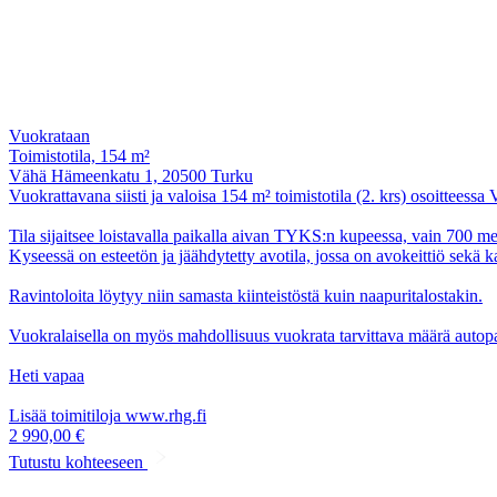
Vuokrataan
Toimistotila, 154 m²
Vähä Hämeenkatu 1, 20500 Turku
Vuokrattavana siisti ja valoisa 154 m² toimistotila (2. krs) osoittees
Tila sijaitsee loistavalla paikalla aivan TYKS:n kupeessa, vain 700 m
Kyseessä on esteetön ja jäähdytetty avotila, jossa on avokeittiö sekä k
Ravintoloita löytyy niin samasta kiinteistöstä kuin naapuritalostakin.
Vuokralaisella on myös mahdollisuus vuokrata tarvittava määrä autop
Heti vapaa
Lisää toimitiloja www.rhg.fi
2 990,00 €
Tutustu kohteeseen