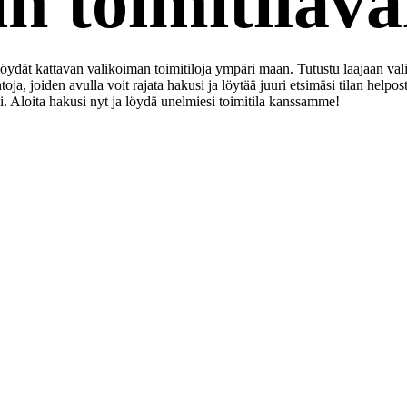
n toimitilav
 löydät kattavan valikoiman toimitiloja ympäri maan. Tutustu laajaan v
a, joiden avulla voit rajata hakusi ja löytää juuri etsimäsi tilan helpos
i. Aloita hakusi nyt ja löydä unelmiesi toimitila kanssamme!