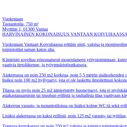
Vuokrataan
Tuotantotila, 750 m²
Myrttitie 1, 01300 Vantaa
HARVINAINEN KOKONAISUUS VANTAAN KOIVUHAASSA , 75
Vuokrataan Vantaan Koivuhaassa erittäin siisti, valoisa ja monipuolinen 
toimistotilat saman katon alta.
Kiinteistö soveltuu erinomaisesti monenlaiseen yritystoimintaan, kuten
vaativia tietoliikenne- ja työympäristöratkaisuja.
Alakerrassa on noin 250 m2 korkeaa, noin 5,5 metrin sisäkorkeuden om
lisäksi noin 100 m2 hyllyparvi, jota ei ole laskettu ilmoitettuun koko
Tilassa on myös noin 25 m2 äänieristetty huone/parvi, jota ei myöskään
asiakastapaamisiin tai muuhun erillistä ja rauhallista tilaa vaativaan kä
Alakerran varasto- ja tuotantotiloissa on lisäksi kolme WC:tä sekä eril
Lisäksi alakerrassa on kaksi erillistä, noin 125 m2 varasto- tai työtilaa
Toisessa kerroksessa on noin 250 m2 valoisa ja toimiva toimistokokonai