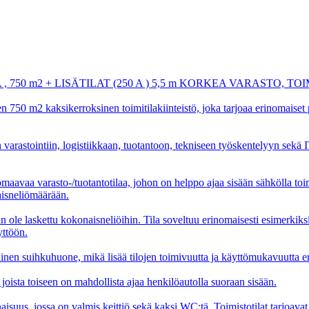
0 m2 + LISÄTILAT (250 A ) 5,5 m KORKEA VARASTO, TO
750 m2 kaksikerroksinen toimitilakiinteistö, joka tarjoaa erinomaiset puit
 varastointiin, logistiikkaan, tuotantoon, tekniseen työskentelyyn sekä
aavaa varasto-/tuotantotilaa, johon on helppo ajaa sisään sähkölla toi
naisneliömäärään.
 ole laskettu kokonaisneliöihin. Tila soveltuu erinomaisesti esimerkiksi 
yttöön.
linen suihkuhuone, mikä lisää tilojen toimivuutta ja käyttömukavuutta eri
, joista toiseen on mahdollista ajaa henkilöautolla suoraan sisään.
suus, jossa on valmis keittiö sekä kaksi WC:tä. Toimistotilat tarjoavat 