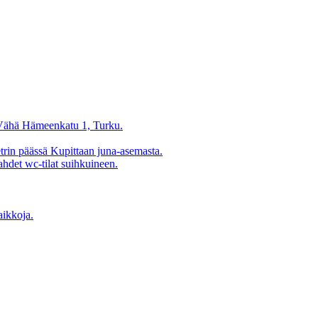
sa Vähä Hämeenkatu 1, Turku.
etrin päässä Kupittaan juna-asemasta.
ahdet wc-tilat suihkuineen.
aikkoja.