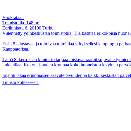
Vuokrataan
Toimistotila, 148 m²
Eerikinkatu 6, 20100 Turku
Viilennetty ydinkeskustan toimistotila. Tila käsittää erikokoisia huone
Etsitkö edustavaa ja toimivaa toimitilaa yrityksellesi kaupungin parh
Kauppatorista.
Tämä 8. kerroksen kiinteistö tarjoaa loistavat raamit sujuvalle työnteo
hukkatilaa. Kokonaisuuden kruunaa koko huoneiston levyinen parveke
Sijainti takaa erinomaisen saavutettavuuden ja kaikki keskustan palvel
Tutustu kohteeseen