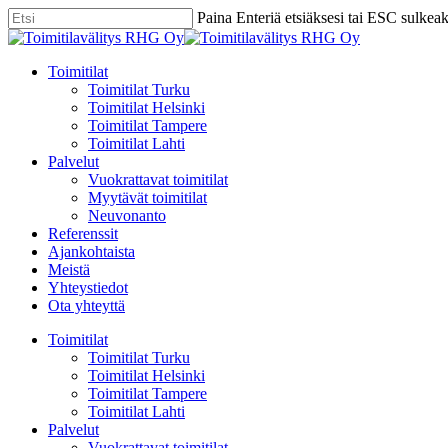
Skip
Paina Enteriä etsiäksesi tai ESC sulkea
to
Close
main
Search
content
Menu
Toimitilat
Toimitilat Turku
Toimitilat Helsinki
Toimitilat Tampere
Toimitilat Lahti
Palvelut
Vuokrattavat toimitilat
Myytävät toimitilat
Neuvonanto
Referenssit
Ajankohtaista
Meistä
Yhteystiedot
Ota yhteyttä
Toimitilat
Toimitilat Turku
Toimitilat Helsinki
Toimitilat Tampere
Toimitilat Lahti
Palvelut
Vuokrattavat toimitilat