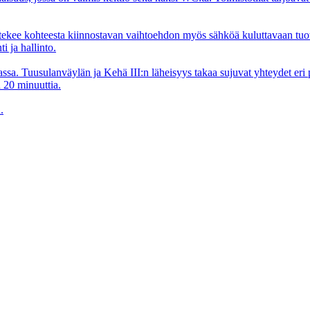
tekee kohteesta kiinnostavan vaihtoehdon myös sähköä kuluttavaan tuota
i ja hallinto.
haassa. Tuusulanväylän ja Kehä III:n läheisyys takaa sujuvat yhteydet er
 20 minuuttia.
.