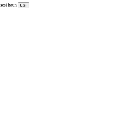
ksesi haun
Etsi