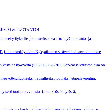
IMISTO & TUOTANTO!
teet yritykselle, joka tarvitsee varasto-, työ-, tuotanto- ja
 IT- ja toimistokäyttöön. Nykyaikainen sisäverkkokaapelointi tukee
mivasta nosto-ovesta (L: 3350 K: 4220). Korkeassa varastotilassa on
neuvotteluhuoneeksi, rauhalliseksi työtilaksi, etäpalavereihin,
tyisesti tuotanto-, varasto- ja henkilöstökäytössä.
viihtyisän ja käytännöllisen työympäristön yrityksen hallinnolle,