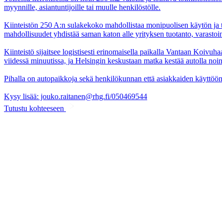
myynnille, asiantuntijoille tai muulle henkilöstölle.
Kiinteistön 250 A:n sulakekoko mahdollistaa monipuolisen käytön ja 
mahdollisuudet yhdistää saman katon alle yrityksen tuotanto, varastoint
Kiinteistö sijaitsee logistisesti erinomaisella paikalla Vantaan Koivu
viidessä minuutissa, ja Helsingin keskustaan matka kestää autolla noin
Pihalla on autopaikkoja sekä henkilökunnan että asiakkaiden käyttöön
Kysy lisää: jouko.raitanen@rhg.fi/050469544
Tutustu kohteeseen