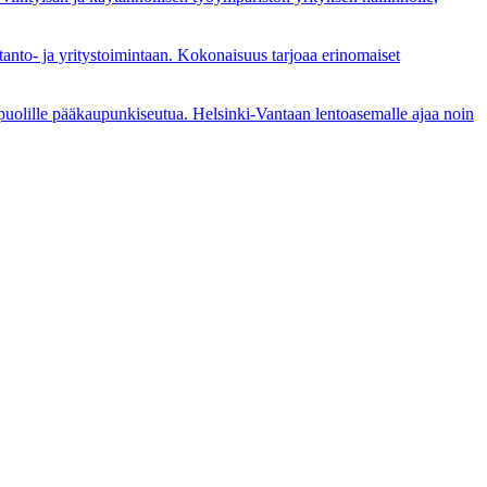
nto- ja yritystoimintaan. Kokonaisuus tarjoaa erinomaiset
i puolille pääkaupunkiseutua. Helsinki-Vantaan lentoasemalle ajaa noin