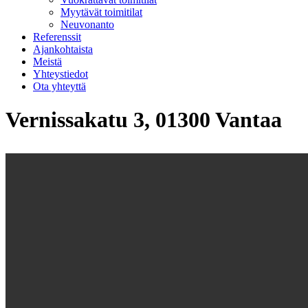
Myytävät toimitilat
Neuvonanto
Referenssit
Ajankohtaista
Meistä
Yhteystiedot
Ota yhteyttä
Vernissakatu 3, 01300 Vantaa