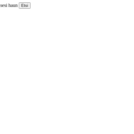
ksesi haun
Etsi