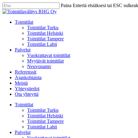
Skip
Paina Enteriä etsiäksesi tai ESC sulkea
to
Close
main
Search
content
Menu
Toimitilat
Toimitilat Turku
Toimitilat Helsinki
Toimitilat Tampere
Toimitilat Lahti
Palvelut
Vuokrattavat toimitilat
Myytävät toimitilat
Neuvonanto
Referenssit
Ajankohtaista
Meistä
Yhteystiedot
Ota yhteyttä
Toimitilat
Toimitilat Turku
Toimitilat Helsinki
Toimitilat Tampere
Toimitilat Lahti
Palvelut
Vuokrattavat toimitilat