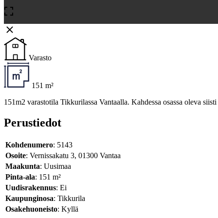
Varasto
151 m²
151m2 varastotila Tikkurilassa Vantaalla. Kahdessa osassa oleva siisti
Perustiedot
Kohdenumero
: 5143
Osoite
: Vernissakatu 3, 01300 Vantaa
Maakunta
: Uusimaa
Pinta-ala
: 151 m²
Uudisrakennus
: Ei
Kaupunginosa
: Tikkurila
Osakehuoneisto
: Kyllä