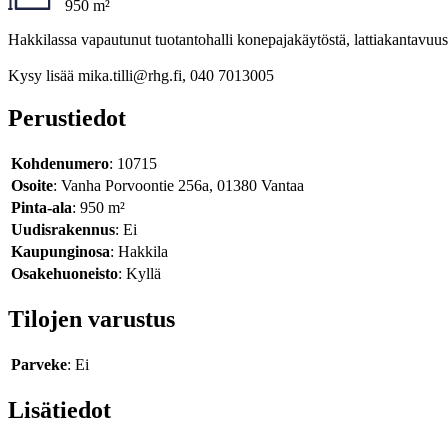
950 m²
Hakkilassa vapautunut tuotantohalli konepajakäytöstä, lattiakantav
Kysy lisää mika.tilli@rhg.fi, 040 7013005
Perustiedot
Kohdenumero
: 10715
Osoite
: Vanha Porvoontie 256a, 01380 Vantaa
Pinta-ala
: 950 m²
Uudisrakennus
: Ei
Kaupunginosa
: Hakkila
Osakehuoneisto
: Kyllä
Tilojen varustus
Parveke
: Ei
Lisätiedot