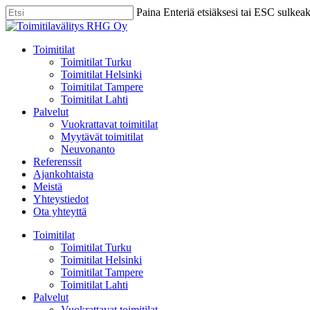
Skip
Paina Enteriä etsiäksesi tai ESC sulkea
to
Close
main
Search
content
Menu
Toimitilat
Toimitilat Turku
Toimitilat Helsinki
Toimitilat Tampere
Toimitilat Lahti
Palvelut
Vuokrattavat toimitilat
Myytävät toimitilat
Neuvonanto
Referenssit
Ajankohtaista
Meistä
Yhteystiedot
Ota yhteyttä
Toimitilat
Toimitilat Turku
Toimitilat Helsinki
Toimitilat Tampere
Toimitilat Lahti
Palvelut
Vuokrattavat toimitilat