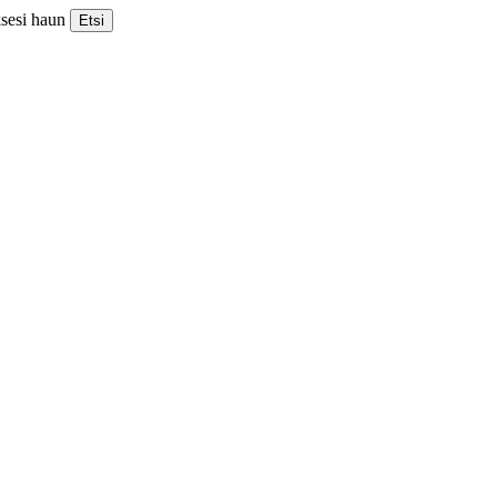
ksesi haun
Etsi