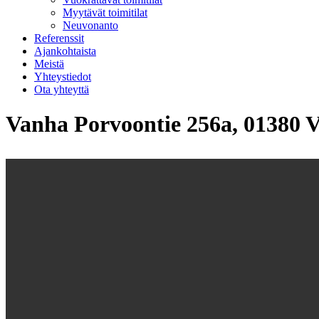
Myytävät toimitilat
Neuvonanto
Referenssit
Ajankohtaista
Meistä
Yhteystiedot
Ota yhteyttä
Vanha Porvoontie 256a, 01380 