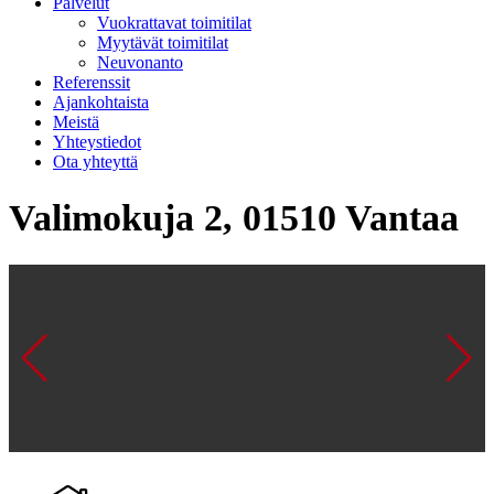
Palvelut
Vuokrattavat toimitilat
Myytävät toimitilat
Neuvonanto
Referenssit
Ajankohtaista
Meistä
Yhteystiedot
Ota yhteyttä
Valimokuja 2, 01510 Vantaa