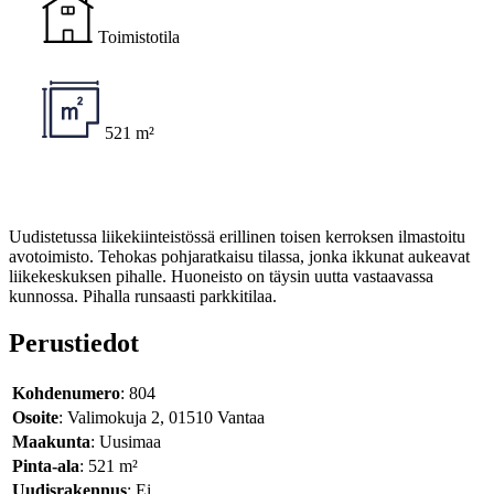
Toimistotila
521 m²
Uudistetussa liikekiinteistössä erillinen toisen kerroksen ilmastoitu
avotoimisto. Tehokas pohjaratkaisu tilassa, jonka ikkunat aukeavat
liikekeskuksen pihalle. Huoneisto on täysin uutta vastaavassa
kunnossa. Pihalla runsaasti parkkitilaa.
Perustiedot
Kohdenumero
: 804
Osoite
: Valimokuja 2, 01510 Vantaa
Maakunta
: Uusimaa
Pinta-ala
: 521 m²
Uudisrakennus
: Ei