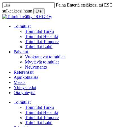
Skip
Paina Enteriä etsiäksesi tai ESC
to
sulkeaksesi haun
Etsi
main
Close
content
Search
Menu
Toimitilat
Toimitilat Turku
Toimitilat Helsinki
Toimitilat Tampere
Toimitilat Lahti
Palvelut
Vuokrattavat toimitilat
Myytävät toimitilat
Neuvonanto
Referenssit
Ajankohtaista
Meistä
Yhteystiedot
Ota yhteyttä
Toimitilat
Toimitilat Turku
Toimitilat Helsinki
Toimitilat Tampere
Toimitilat Lahti