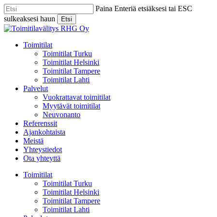
Skip
Paina Enteriä etsiäksesi tai ESC
to
sulkeaksesi haun
Etsi
main
Close
content
Search
Menu
Toimitilat
Toimitilat Turku
Toimitilat Helsinki
Toimitilat Tampere
Toimitilat Lahti
Palvelut
Vuokrattavat toimitilat
Myytävät toimitilat
Neuvonanto
Referenssit
Ajankohtaista
Meistä
Yhteystiedot
Ota yhteyttä
Toimitilat
Toimitilat Turku
Toimitilat Helsinki
Toimitilat Tampere
Toimitilat Lahti