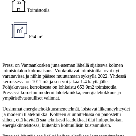
Toimistotila
654 m²
Pressi on Vantaankosken juna-aseman lähellä sijaitseva kolmen
toimistotalon kokonaisuus. Vuokrattavat toimistotilat ovat nyt
varattavissa ja niihin pääsee muuttamaan syksyllä 2022. Yhdessä
kerroksessa on 1011 m2 ja sen voi jakaa 1-4 käyttäjälle.
Pohjakuvassa kerroksesta on lohkaistu 653,9m2 toimistotila.
Pressissä korostuu moderni talotekniikka, energiatehokkuus ja
ympäristövastuulliset valinnat.
Uusimmat energiatehokkuusmenetelmät, loistavat liikenneyhteydet
ja moderni tilatekniikka. Kohteen suunnittelussa on panostettu
siihen, että käyttäjä saa teknisesti laadukkaat tilat huippuluokan
energiakiinteistössä, kuitenkin kohtuullisin kustannuksin.