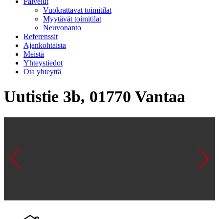
Palvelut
Vuokrattavat toimitilat
Myytävät toimitilat
Neuvonanto
Referenssit
Ajankohtaista
Meistä
Yhteystiedot
Ota yhteyttä
Uutistie 3b, 01770 Vantaa