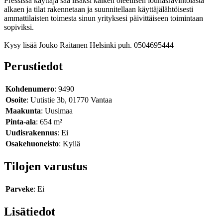
Pressissä käyttäjä saa lisäksi kaiken oleellisen lounasravintolasta
alkaen ja tilat rakennetaan ja suunnitellaan käyttäjälähtöisesti
ammattilaisten toimesta sinun yrityksesi päivittäiseen toimintaan
sopiviksi.
Kysy lisää Jouko Raitanen Helsinki puh. 0504695444
Perustiedot
Kohdenumero
: 9490
Osoite
: Uutistie 3b, 01770 Vantaa
Maakunta
: Uusimaa
Pinta-ala
: 654 m²
Uudisrakennus
: Ei
Osakehuoneisto
: Kyllä
Tilojen varustus
Parveke
: Ei
Lisätiedot