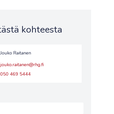
 tästä kohteesta
Jouko Raitanen
jouko.raitanen@rhg.fi
050 469 5444