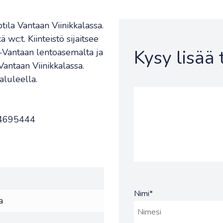
ila Vantaan Viinikkalassa.
 wc:t. Kiinteistö sijaitsee
Kysy lisää
-Vantaan lentoasemalta ja
Vantaan Viinikkalassa.
aluleella.
504695444
Nimi
*
a