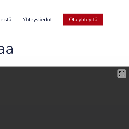
eistä
Yhteystiedot
Ota yhteyttä
aa