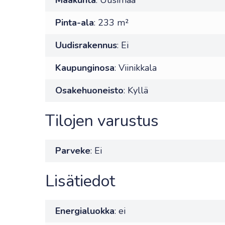
Maakunta
: Uusimaa
Pinta-ala
: 233 m²
Uudisrakennus
: Ei
Kaupunginosa
: Viinikkala
Osakehuoneisto
: Kyllä
Tilojen varustus
Parveke
: Ei
Lisätiedot
Energialuokka
: ei