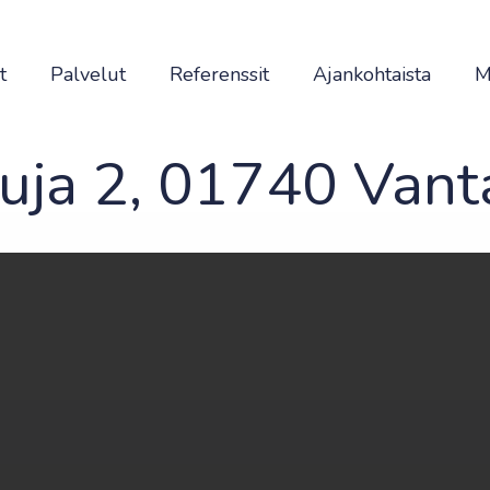
t
Palvelut
Referenssit
Ajankohtaista
M
uja 2, 01740 Vant