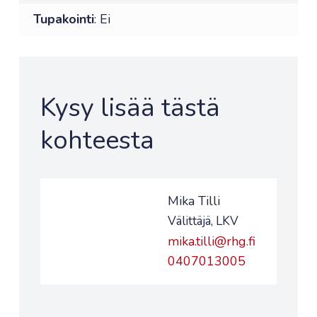
Tupakointi
: Ei
Kysy lisää tästä
kohteesta
Mika Tilli
Välittäjä, LKV
mika.tilli@rhg.fi
0407013005