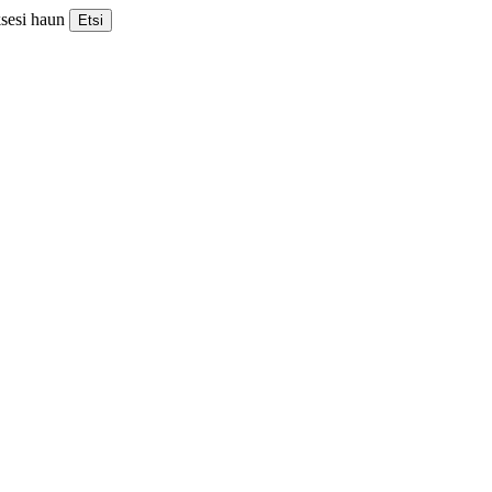
ksesi haun
Etsi