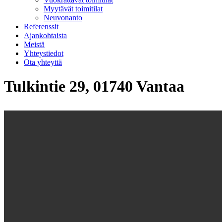
Myytävät toimitilat
Neuvonanto
Referenssit
Ajankohtaista
Meistä
Yhteystiedot
Ota yhteyttä
Tulkintie 29, 01740 Vantaa