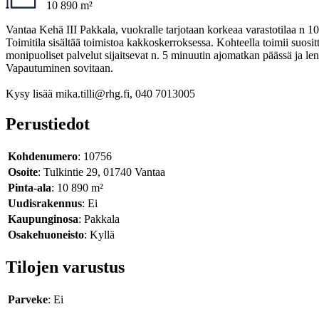
10 890 m²
Vantaa Kehä III Pakkala, vuokralle tarjotaan korkeaa varastotilaa n 10
Toimitila sisältää toimistoa kakkoskerroksessa. Kohteella toimii suosi
monipuoliset palvelut sijaitsevat n. 5 minuutin ajomatkan päässä ja lent
Vapautuminen sovitaan.
Kysy lisää mika.tilli@rhg.fi, 040 7013005
Perustiedot
Kohdenumero
: 10756
Osoite
: Tulkintie 29, 01740 Vantaa
Pinta-ala
: 10 890 m²
Uudisrakennus
: Ei
Kaupunginosa
: Pakkala
Osakehuoneisto
: Kyllä
Tilojen varustus
Parveke
: Ei