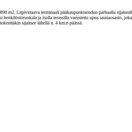
890 m2. Läpivirtaava terminaali pääkaupunkiseudun parhaalla sijainnilla.
ttu henkilöstöruokala ja isolla terassilla varustettu upea saunaosasto, 
okenttäkin sijaitsee lähellä n. 4 km:n päässä.