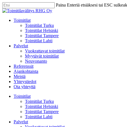
Skip
Paina Enteriä etsiäksesi tai ESC sulkea
to
Close
main
Search
content
Menu
Toimitilat
Toimitilat Turku
Toimitilat Helsinki
Toimitilat Tampere
Toimitilat Lahti
Palvelut
Vuokrattavat toimitilat
Myytävät toimitilat
Neuvonanto
Referenssit
Ajankohtaista
Meistä
Yhteystiedot
Ota yhteyttä
Toimitilat
Toimitilat Turku
Toimitilat Helsinki
Toimitilat Tampere
Toimitilat Lahti
Palvelut
Vuokrattavat toimitilat