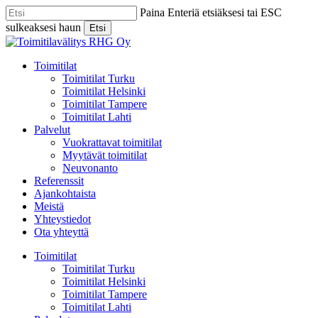
Skip
Paina Enteriä etsiäksesi tai ESC
to
sulkeaksesi haun
Etsi
main
Close
content
Search
Menu
Toimitilat
Toimitilat Turku
Toimitilat Helsinki
Toimitilat Tampere
Toimitilat Lahti
Palvelut
Vuokrattavat toimitilat
Myytävät toimitilat
Neuvonanto
Referenssit
Ajankohtaista
Meistä
Yhteystiedot
Ota yhteyttä
Toimitilat
Toimitilat Turku
Toimitilat Helsinki
Toimitilat Tampere
Toimitilat Lahti