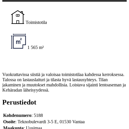
Toimistotila
1 565 m²
Vuokrattavissa siistiä ja valoisaa toimistotilaa kahdessa kerroksessa.
Talossa on lastauslaituri ja tilasta hyvä lastausyhteys. Tilan
jakaminen ja muutokset mahdollisia. Loistava sijainti lentoaseman ja
Kehäradan läheisyydessä.
Perustiedot
Kohdenumero
: 5188
Osoite
: Teknobulevardi 3-5 E, 01530 Vantaa
Maakunta
: Uusimaa