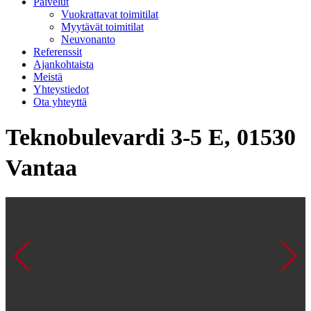
Palvelut
Vuokrattavat toimitilat
Myytävät toimitilat
Neuvonanto
Referenssit
Ajankohtaista
Meistä
Yhteystiedot
Ota yhteyttä
Teknobulevardi 3-5 E, 01530
Vantaa