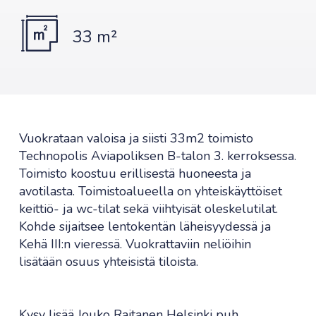
33 m²
Vuokrataan valoisa ja siisti 33m2 toimisto
Technopolis Aviapoliksen B-talon 3. kerroksessa.
Toimisto koostuu erillisestä huoneesta ja
avotilasta. Toimistoalueella on yhteiskäyttöiset
keittiö- ja wc-tilat sekä viihtyisät oleskelutilat.
Kohde sijaitsee lentokentän läheisyydessä ja
Kehä III:n vieressä. Vuokrattaviin neliöihin
lisätään osuus yhteisistä tiloista.
Kysy lisää Jouko Raitanen Helsinki puh.