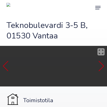
Skip
Menu
to
main
content
Teknobulevardi 3-5 B,
01530 Vantaa
Toimistotila