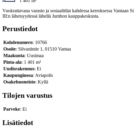
1 401 m²
Vuokrattavana varasto ja sosiaalitilat kahdessa kerroksessa Vantaan Silv
III:n läheisyydessä lähellä Jumbon kauppakeskusta.
Perustiedot
Kohdenumero
: 10766
Osoite
: Silvastintie 1, 01510 Vantaa
Maakunta
: Uusimaa
Pinta-ala
: 1 401 m²
Uudisrakennus
: Ei
Kaupunginosa
: Aviapolis
Osakehuoneisto
: Kyllä
Tilojen varustus
Parveke
: Ei
Lisätiedot