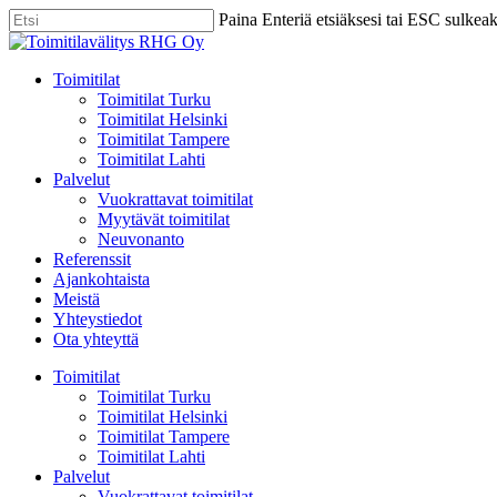
Skip
Paina Enteriä etsiäksesi tai ESC sulkea
to
Close
main
Search
content
Menu
Toimitilat
Toimitilat Turku
Toimitilat Helsinki
Toimitilat Tampere
Toimitilat Lahti
Palvelut
Vuokrattavat toimitilat
Myytävät toimitilat
Neuvonanto
Referenssit
Ajankohtaista
Meistä
Yhteystiedot
Ota yhteyttä
Toimitilat
Toimitilat Turku
Toimitilat Helsinki
Toimitilat Tampere
Toimitilat Lahti
Palvelut
Vuokrattavat toimitilat