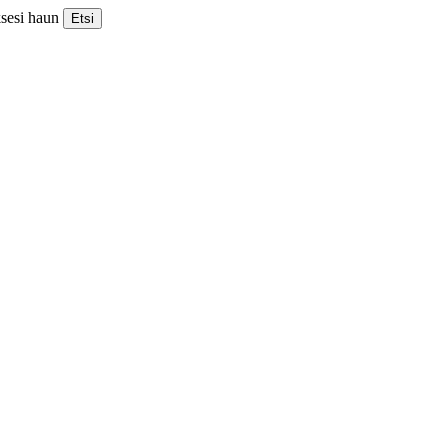
ksesi haun
Etsi