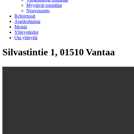
Myytävät toimitilat
Neuvonanto
Referenssit
Ajankohtaista
Meistä
Yhteystiedot
Ota yhteyttä
Silvastintie 1, 01510 Vantaa