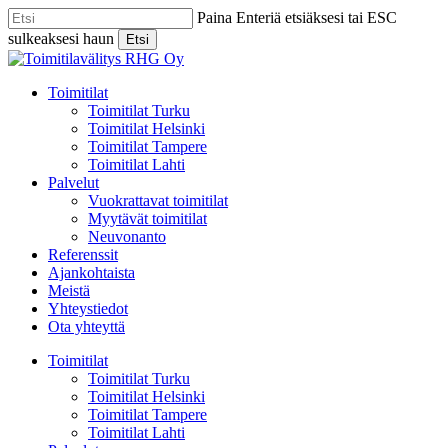
Skip
Paina Enteriä etsiäksesi tai ESC
to
sulkeaksesi haun
Etsi
main
Close
content
Search
Menu
Toimitilat
Toimitilat Turku
Toimitilat Helsinki
Toimitilat Tampere
Toimitilat Lahti
Palvelut
Vuokrattavat toimitilat
Myytävät toimitilat
Neuvonanto
Referenssit
Ajankohtaista
Meistä
Yhteystiedot
Ota yhteyttä
Toimitilat
Toimitilat Turku
Toimitilat Helsinki
Toimitilat Tampere
Toimitilat Lahti