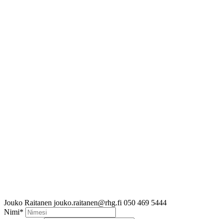
Jouko Raitanen
jouko.raitanen@rhg.fi
050 469 5444
Nimi
*