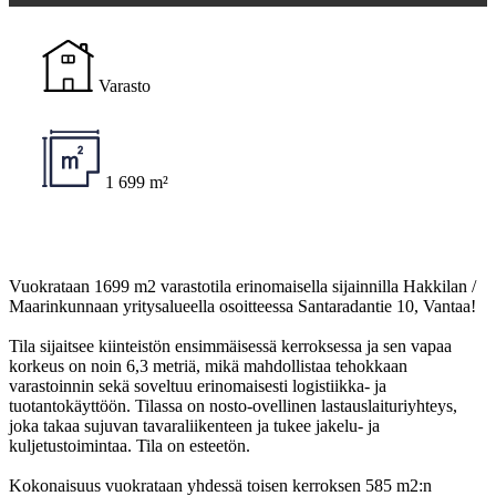
Varasto
1 699 m²
Vuokrataan 1699 m2 varastotila erinomaisella sijainnilla Hakkilan /
Maarinkunnaan yritysalueella osoitteessa Santaradantie 10, Vantaa!
Tila sijaitsee kiinteistön ensimmäisessä kerroksessa ja sen vapaa
korkeus on noin 6,3 metriä, mikä mahdollistaa tehokkaan
varastoinnin sekä soveltuu erinomaisesti logistiikka- ja
tuotantokäyttöön. Tilassa on nosto-ovellinen lastauslaituriyhteys,
joka takaa sujuvan tavaraliikenteen ja tukee jakelu- ja
kuljetustoimintaa. Tila on esteetön.
Kokonaisuus vuokrataan yhdessä toisen kerroksen 585 m2:n