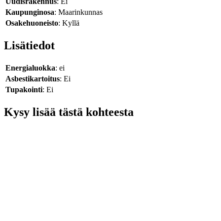
Uudisrakennus
: Ei
Kaupunginosa
: Maarinkunnas
Osakehuoneisto
: Kyllä
Lisätiedot
Energialuokka
: ei
Asbestikartoitus
: Ei
Tupakointi
: Ei
Kysy lisää tästä kohteesta