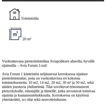
Toimistotila
20 m²
Vuokrattavana pientoimistotilaa Aviapoliksen alueella, hyvällä
sijainnilla – Avia Forum 1:ssä!
Avia Forum 1 kiinteistön neljännessä kerroksessa sijaitsee
pientoimistoalue, josta on vuokrattavissa eri kokoisia
toimistohuoneita: 10 m2, 14 m2, 20 m2, 30 m² ja 50 m2, sekä
näiden joustavia yhdistelmiä. Tilat soveltuvat erinomaisesti
pienyrityksille, edustajille ja tiimeille, jotka arvostavat toimivaa
sijaintia ja kustannustehokkuutta. Kerroksessa on käytössä
yhteiskeittiö, wc-tilat sekä neuvotteluhuone.