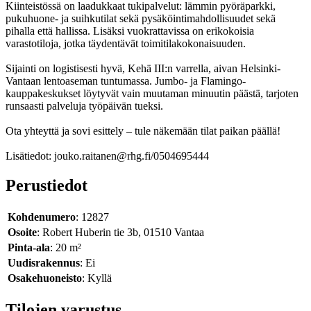
Kiinteistössä on laadukkaat tukipalvelut: lämmin pyöräparkki,
pukuhuone- ja suihkutilat sekä pysäköintimahdollisuudet sekä
pihalla että hallissa. Lisäksi vuokrattavissa on erikokoisia
varastotiloja, jotka täydentävät toimitilakokonaisuuden.
Sijainti on logistisesti hyvä, Kehä III:n varrella, aivan Helsinki-
Vantaan lentoaseman tuntumassa. Jumbo- ja Flamingo-
kauppakeskukset löytyvät vain muutaman minuutin päästä, tarjoten
runsaasti palveluja työpäivän tueksi.
Ota yhteyttä ja sovi esittely – tule näkemään tilat paikan päällä!
Lisätiedot: jouko.raitanen@rhg.fi/0504695444
Perustiedot
Kohdenumero
: 12827
Osoite
: Robert Huberin tie 3b, 01510 Vantaa
Pinta-ala
: 20 m²
Uudisrakennus
: Ei
Osakehuoneisto
: Kyllä
Tilojen varustus