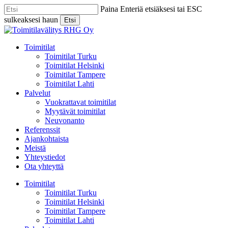
Skip
Paina Enteriä etsiäksesi tai ESC
to
sulkeaksesi haun
Etsi
main
Close
content
Search
Menu
Toimitilat
Toimitilat Turku
Toimitilat Helsinki
Toimitilat Tampere
Toimitilat Lahti
Palvelut
Vuokrattavat toimitilat
Myytävät toimitilat
Neuvonanto
Referenssit
Ajankohtaista
Meistä
Yhteystiedot
Ota yhteyttä
Toimitilat
Toimitilat Turku
Toimitilat Helsinki
Toimitilat Tampere
Toimitilat Lahti