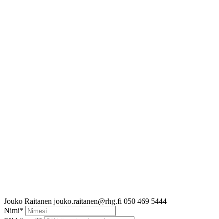
Jouko Raitanen
jouko.raitanen@rhg.fi
050 469 5444
Nimi
*