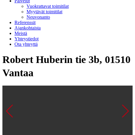
Palvelut
Vuokrattavat toimitilat
Myytävät toimitilat
Neuvonanto
Referenssit
Ajankohtaista
Meistä
Yhteystiedot
Ota yhteyttä
Robert Huberin tie 3b, 01510
Vantaa