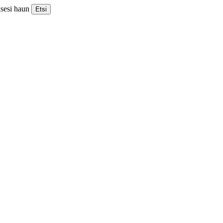
ksesi haun
Etsi