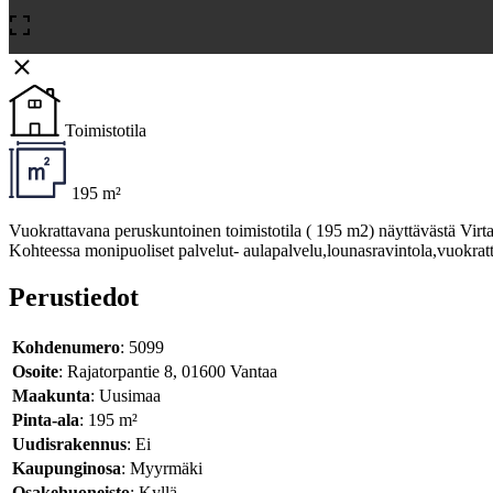
Toimistotila
195 m²
Vuokrattavana peruskuntoinen toimistotila ( 195 m2) näyttävästä Virtata
Kohteessa monipuoliset palvelut- aulapalvelu,lounasravintola,vuokratta
Perustiedot
Kohdenumero
: 5099
Osoite
: Rajatorpantie 8, 01600 Vantaa
Maakunta
: Uusimaa
Pinta-ala
: 195 m²
Uudisrakennus
: Ei
Kaupunginosa
: Myyrmäki
Osakehuoneisto
: Kyllä