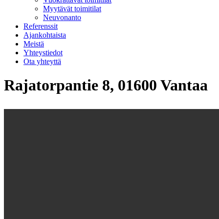
Myytävät toimitilat
Neuvonanto
Referenssit
Ajankohtaista
Meistä
Yhteystiedot
Ota yhteyttä
Rajatorpantie 8, 01600 Vantaa