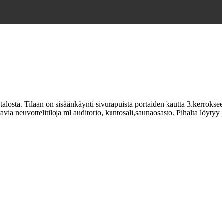
losta. Tilaan on sisäänkäynti sivurapuista portaiden kautta 3.kerrokseen(
via neuvottelitiloja ml auditorio, kuntosali,saunaosasto. Pihalta löytyy