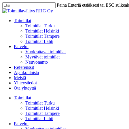
Skip
Paina Enteriä etsiäksesi tai ESC sulkea
to
Close
main
Search
content
Menu
Toimitilat
Toimitilat Turku
Toimitilat Helsinki
Toimitilat Tampere
Toimitilat Lahti
Palvelut
Vuokrattavat toimitilat
Myytävät toimitilat
Neuvonanto
Referenssit
Ajankohtaista
Meistä
Yhteystiedot
Ota yhteyttä
Toimitilat
Toimitilat Turku
Toimitilat Helsinki
Toimitilat Tampere
Toimitilat Lahti
Palvelut
Vuokrattavat toimitilat