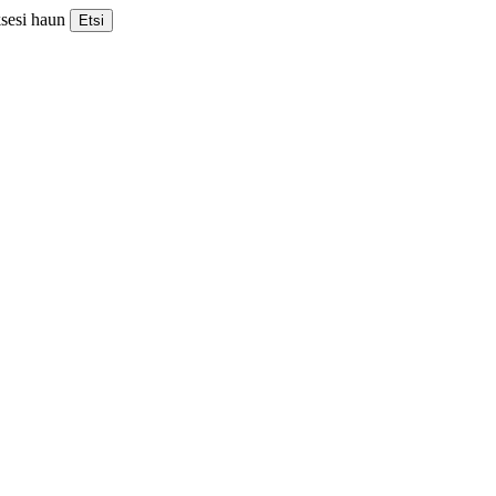
ksesi haun
Etsi