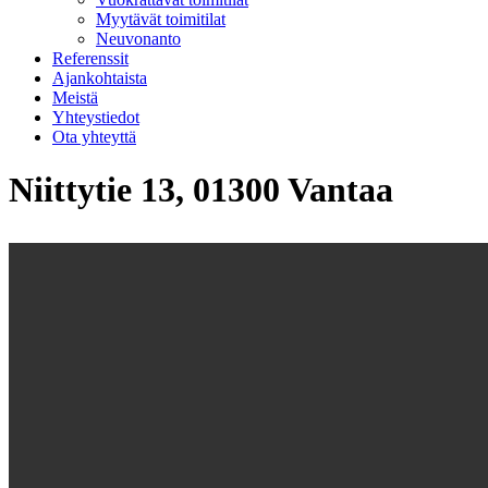
Myytävät toimitilat
Neuvonanto
Referenssit
Ajankohtaista
Meistä
Yhteystiedot
Ota yhteyttä
Niittytie 13, 01300 Vantaa