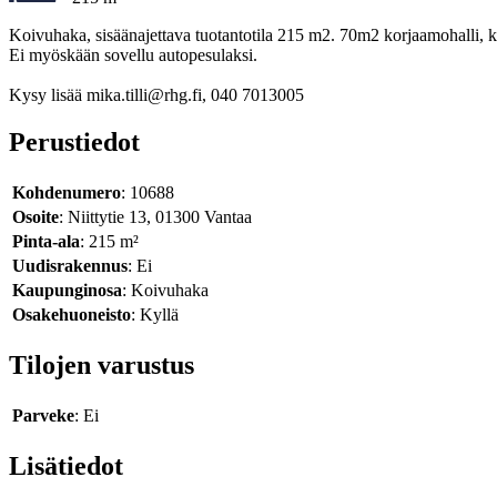
Koivuhaka, sisäänajettava tuotantotila 215 m2. 70m2 korjaamohalli, kaks
Ei myöskään sovellu autopesulaksi.
Kysy lisää mika.tilli@rhg.fi, 040 7013005
Perustiedot
Kohdenumero
: 10688
Osoite
: Niittytie 13, 01300 Vantaa
Pinta-ala
: 215 m²
Uudisrakennus
: Ei
Kaupunginosa
: Koivuhaka
Osakehuoneisto
: Kyllä
Tilojen varustus
Parveke
: Ei
Lisätiedot