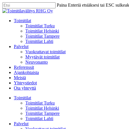
Skip
Paina Enteriä etsiäksesi tai ESC sulkea
to
Close
main
Search
content
Menu
Toimitilat
Toimitilat Turku
Toimitilat Helsinki
Toimitilat Tampere
Toimitilat Lahti
Palvelut
Vuokrattavat toimitilat
Myytävät toimitilat
Neuvonanto
Referenssit
Ajankohtaista
Meistä
Yhteystiedot
Ota yhteyttä
Toimitilat
Toimitilat Turku
Toimitilat Helsinki
Toimitilat Tampere
Toimitilat Lahti
Palvelut
Vuokrattavat toimitilat