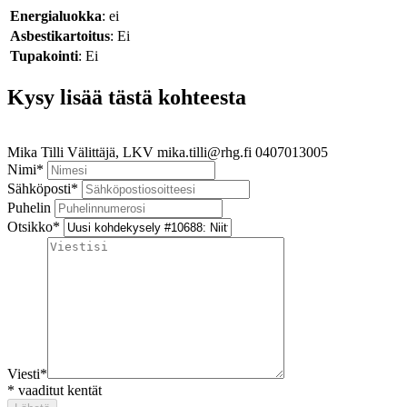
Energialuokka
: ei
Asbestikartoitus
: Ei
Tupakointi
: Ei
Kysy lisää tästä kohteesta
Mika Tilli
Välittäjä, LKV
mika.tilli@rhg.fi
0407013005
Nimi
*
Sähköposti
*
Puhelin
Otsikko
*
Viesti
*
*
vaaditut kentät