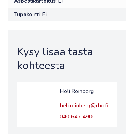
Asbestikartoitus
: Ei
Tupakointi
: Ei
Kysy lisää tästä
kohteesta
Heli Reinberg
heli.reinberg@rhg.fi
040 647 4900