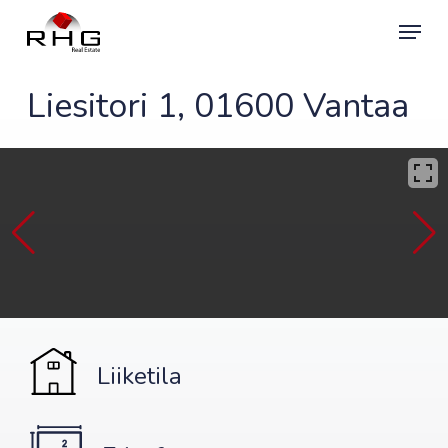
Skip
Menu
to
main
content
Liesitori 1, 01600 Vantaa
Liiketila