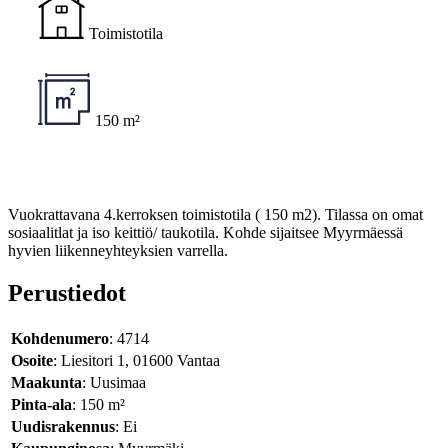
Toimistotila
150 m²
Vuokrattavana 4.kerroksen toimistotila ( 150 m2). Tilassa on omat
sosiaalitlat ja iso keittiö/ taukotila. Kohde sijaitsee Myyrmäessä
hyvien liikenneyhteyksien varrella.
Perustiedot
Kohdenumero
: 4714
Osoite
: Liesitori 1, 01600 Vantaa
Maakunta
: Uusimaa
Pinta-ala
: 150 m²
Uudisrakennus
: Ei