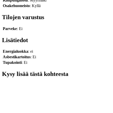
Kaupunginosa
: Myyrmäki
Osakehuoneisto
: Kyllä
Tilojen varustus
Parveke
: Ei
Lisätiedot
Energialuokka
: ei
Asbestikartoitus
: Ei
Tupakointi
: Ei
Kysy lisää tästä kohteesta