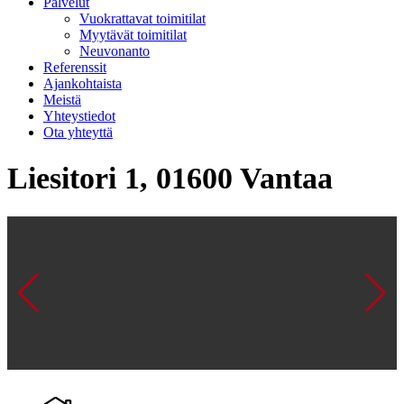
Palvelut
Vuokrattavat toimitilat
Myytävät toimitilat
Neuvonanto
Referenssit
Ajankohtaista
Meistä
Yhteystiedot
Ota yhteyttä
Liesitori 1, 01600 Vantaa