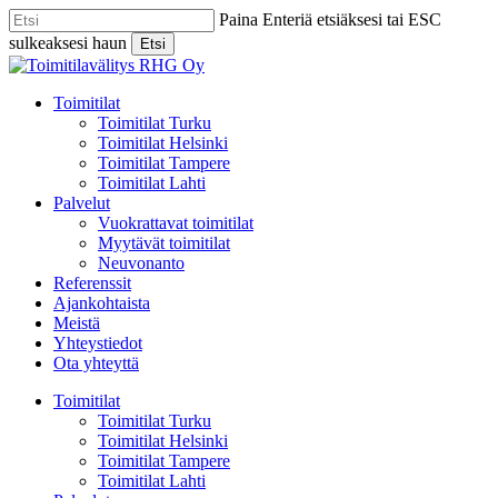
Skip
Paina Enteriä etsiäksesi tai ESC
to
sulkeaksesi haun
Etsi
main
Close
content
Search
Menu
Toimitilat
Toimitilat Turku
Toimitilat Helsinki
Toimitilat Tampere
Toimitilat Lahti
Palvelut
Vuokrattavat toimitilat
Myytävät toimitilat
Neuvonanto
Referenssit
Ajankohtaista
Meistä
Yhteystiedot
Ota yhteyttä
Toimitilat
Toimitilat Turku
Toimitilat Helsinki
Toimitilat Tampere
Toimitilat Lahti