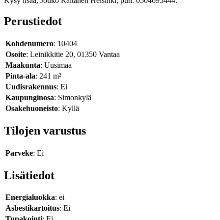
Kysy lisää, Jouko Raitanen Helsinki, puh. 0504695444.
Perustiedot
Kohdenumero
: 10404
Osoite
: Leinikkitie 20, 01350 Vantaa
Maakunta
: Uusimaa
Pinta-ala
: 241 m²
Uudisrakennus
: Ei
Kaupunginosa
: Simonkylä
Osakehuoneisto
: Kyllä
Tilojen varustus
Parveke
: Ei
Lisätiedot
Energialuokka
: ei
Asbestikartoitus
: Ei
Tupakointi
: Ei