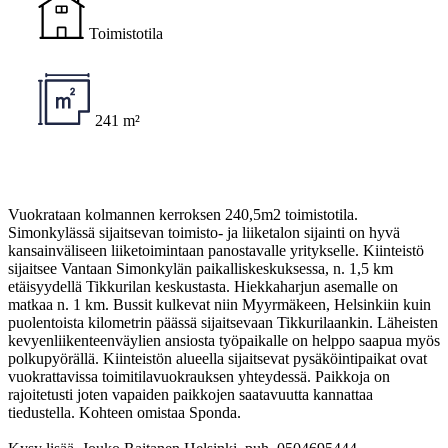
Toimistotila
241 m²
Vuokrataan kolmannen kerroksen 240,5m2 toimistotila.
Simonkylässä sijaitsevan toimisto- ja liiketalon sijainti on hyvä
kansainväliseen liiketoimintaan panostavalle yritykselle. Kiinteistö
sijaitsee Vantaan Simonkylän paikalliskeskuksessa, n. 1,5 km
etäisyydellä Tikkurilan keskustasta. Hiekkaharjun asemalle on
matkaa n. 1 km. Bussit kulkevat niin Myyrmäkeen, Helsinkiin kuin
puolentoista kilometrin päässä sijaitsevaan Tikkurilaankin. Läheisten
kevyenliikenteenväylien ansiosta työpaikalle on helppo saapua myös
polkupyörällä. Kiinteistön alueella sijaitsevat pysäköintipaikat ovat
vuokrattavissa toimitilavuokrauksen yhteydessä. Paikkoja on
rajoitetusti joten vapaiden paikkojen saatavuutta kannattaa
tiedustella. Kohteen omistaa Sponda.