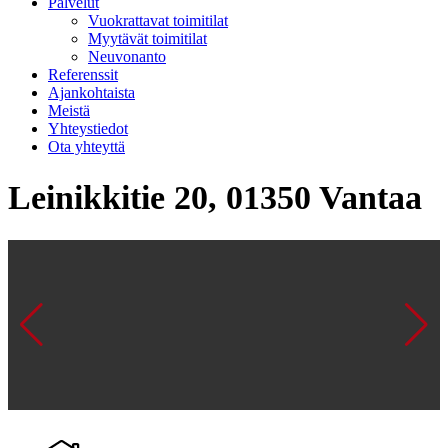
Palvelut
Vuokrattavat toimitilat
Myytävät toimitilat
Neuvonanto
Referenssit
Ajankohtaista
Meistä
Yhteystiedot
Ota yhteyttä
Leinikkitie 20, 01350 Vantaa