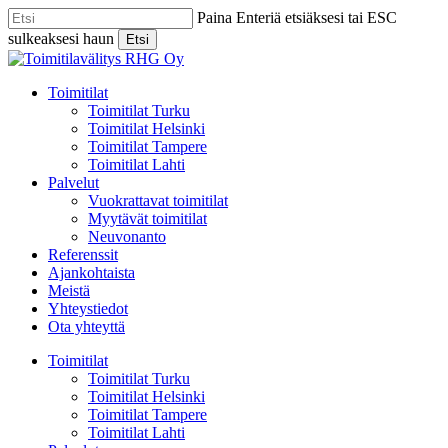
Skip
Paina Enteriä etsiäksesi tai ESC
to
sulkeaksesi haun
Etsi
main
Close
content
Search
Menu
Toimitilat
Toimitilat Turku
Toimitilat Helsinki
Toimitilat Tampere
Toimitilat Lahti
Palvelut
Vuokrattavat toimitilat
Myytävät toimitilat
Neuvonanto
Referenssit
Ajankohtaista
Meistä
Yhteystiedot
Ota yhteyttä
Toimitilat
Toimitilat Turku
Toimitilat Helsinki
Toimitilat Tampere
Toimitilat Lahti