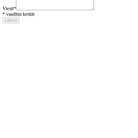
Viesti
*
*
vaaditut kentät