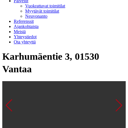
Palvelut
Vuokrattavat toimitilat
Myytävät toimitilat
Neuvonanto
Referenssit
Ajankohtaista
Meistä
Yhteystiedot
Ota yhteyttä
Karhumäentie 3, 01530
Vantaa