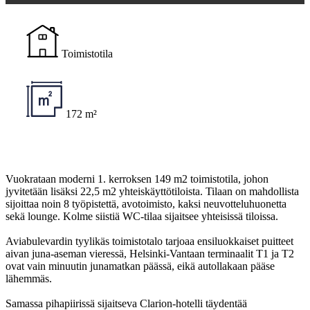
Toimistotila
172 m²
Vuokrataan moderni 1. kerroksen 149 m2 toimistotila, johon
jyvitetään lisäksi 22,5 m2 yhteiskäyttötiloista. Tilaan on mahdollista
sijoittaa noin 8 työpistettä, avotoimisto, kaksi neuvotteluhuonetta
sekä lounge. Kolme siistiä WC-tilaa sijaitsee yhteisissä tiloissa.
Aviabulevardin tyylikäs toimistotalo tarjoaa ensiluokkaiset puitteet
aivan juna-aseman vieressä, Helsinki-Vantaan terminaalit T1 ja T2
ovat vain minuutin junamatkan päässä, eikä autollakaan pääse
lähemmäs.
Samassa pihapiirissä sijaitseva Clarion-hotelli täydentää