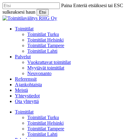
Skip
Paina Enteriä etsiäksesi tai ESC
to
sulkeaksesi haun
Etsi
main
Close
content
Search
Menu
Toimitilat
Toimitilat Turku
Toimitilat Helsinki
Toimitilat Tampere
Toimitilat Lahti
Palvelut
Vuokrattavat toimitilat
Myytävät toimitilat
Neuvonanto
Referenssit
Ajankohtaista
Meistä
Yhteystiedot
Ota yhteyttä
Toimitilat
Toimitilat Turku
Toimitilat Helsinki
Toimitilat Tampere
Toimitilat Lahti