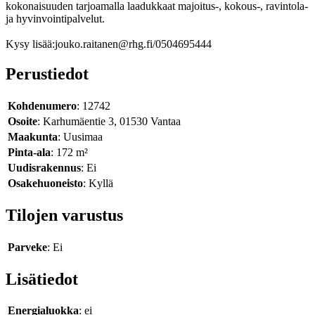
kokonaisuuden tarjoamalla laadukkaat majoitus-, kokous-, ravintola-
ja hyvinvointipalvelut.
Kysy lisää:jouko.raitanen@rhg.fi/0504695444
Perustiedot
Kohdenumero
: 12742
Osoite
: Karhumäentie 3, 01530 Vantaa
Maakunta
: Uusimaa
Pinta-ala
: 172 m²
Uudisrakennus
: Ei
Osakehuoneisto
: Kyllä
Tilojen varustus
Parveke
: Ei
Lisätiedot
Energialuokka
: ei