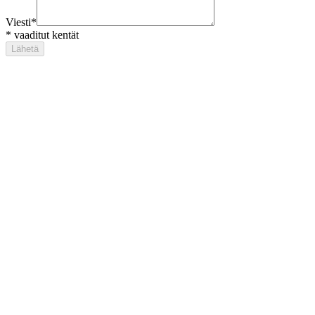
Viesti
*
*
vaaditut kentät