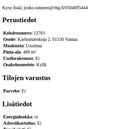
Kysy lisää: jouko.raitanen@rhg.fi/0504695444
Perustiedot
Kohdenumero
: 12761
Osoite
: Karhumäenkuja 2, 01530 Vantaa
Maakunta
: Uusimaa
Pinta-ala
: 489 m²
Uudisrakennus
: Ei
Osakehuoneisto
: Kyllä
Tilojen varustus
Parveke
: Ei
Lisätiedot
Energialuokka
: ei
Asbestikartoitus
: Ei