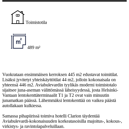
Toimistotila
489 m²
Vuokrataan ensimmäisen kerroksen 445 m2 edustavat toimitilat.
Lisäksi jyvitetyt yhteiskäyttötilat 44 m2, jolloin kokonaisala on
yhteensä 446 m2. Aviabulevardin tyylikäs moderni toimistotalo
sijaitsee juna-aseman välittömässä läheisyydessä, josta Helsinki-
Vantaan lentokenttäterminaalit T1 ja T2 ovat vain minuutin
junamatkan päässä. Lähemmäksi lentokenttää on vaikea päästä
autollakaan kulkiessa.
Samassa pihapiirissä toimiva hotelli Clarion täydentää
Aviabulevardi-kokonaisuuden korkeatasoisilla majoitus-, kokous-,
virkistys- ja ravintolapalveluillaan.