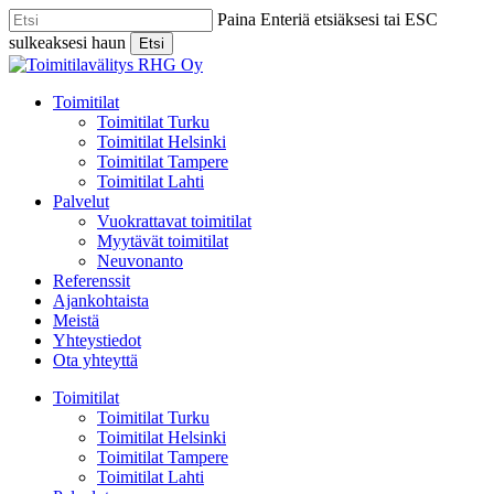
Skip
Paina Enteriä etsiäksesi tai ESC
to
sulkeaksesi haun
Etsi
main
Close
content
Search
Menu
Toimitilat
Toimitilat Turku
Toimitilat Helsinki
Toimitilat Tampere
Toimitilat Lahti
Palvelut
Vuokrattavat toimitilat
Myytävät toimitilat
Neuvonanto
Referenssit
Ajankohtaista
Meistä
Yhteystiedot
Ota yhteyttä
Toimitilat
Toimitilat Turku
Toimitilat Helsinki
Toimitilat Tampere
Toimitilat Lahti