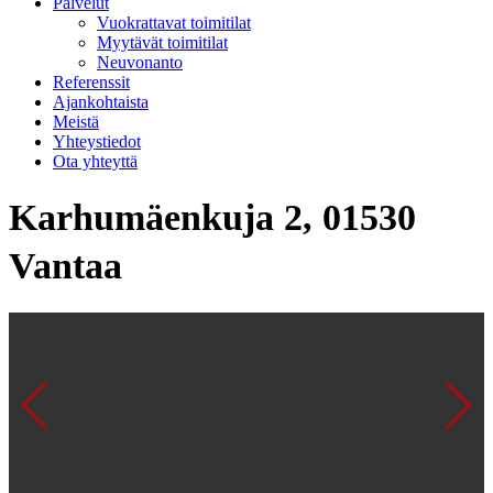
Palvelut
Vuokrattavat toimitilat
Myytävät toimitilat
Neuvonanto
Referenssit
Ajankohtaista
Meistä
Yhteystiedot
Ota yhteyttä
Karhumäenkuja 2, 01530
Vantaa