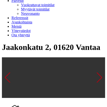
Palvelut
Vuokrattavat toimitilat
Myytävät toimitilat
Neuvonanto
Referenssit
Ajankohtaista
Meistä
Yhteystiedot
Ota yhteyttä
Jaakonkatu 2, 01620 Vantaa