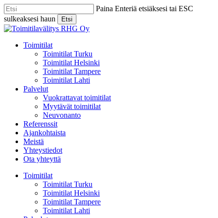
Skip
Paina Enteriä etsiäksesi tai ESC
to
sulkeaksesi haun
Etsi
main
Close
content
Search
Menu
Toimitilat
Toimitilat Turku
Toimitilat Helsinki
Toimitilat Tampere
Toimitilat Lahti
Palvelut
Vuokrattavat toimitilat
Myytävät toimitilat
Neuvonanto
Referenssit
Ajankohtaista
Meistä
Yhteystiedot
Ota yhteyttä
Toimitilat
Toimitilat Turku
Toimitilat Helsinki
Toimitilat Tampere
Toimitilat Lahti