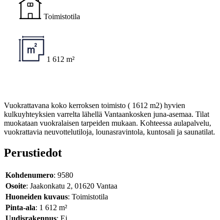
Toimistotila
1 612 m²
Vuokrattavana koko kerroksen toimisto ( 1612 m2) hyvien
kulkuyhteyksien varrelta lähellä Vantaankosken juna-asemaa. Tilat
muokataan vuokralaisen tarpeiden mukaan. Kohteessa aulapalvelu,
vuokrattavia neuvottelutiloja, lounasravintola, kuntosali ja saunatilat.
Perustiedot
Kohdenumero
: 9580
Osoite
: Jaakonkatu 2, 01620 Vantaa
Huoneiden kuvaus
: Toimistotila
Pinta-ala
: 1 612 m²
Uudisrakennus
: Ei