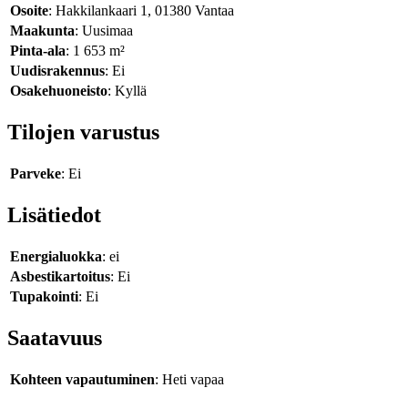
Osoite
: Hakkilankaari 1, 01380 Vantaa
Maakunta
: Uusimaa
Pinta-ala
: 1 653 m²
Uudisrakennus
: Ei
Osakehuoneisto
: Kyllä
Tilojen varustus
Parveke
: Ei
Lisätiedot
Energialuokka
: ei
Asbestikartoitus
: Ei
Tupakointi
: Ei
Saatavuus
Kohteen vapautuminen
: Heti vapaa