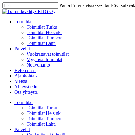
Skip
Paina Enteriä etsiäksesi tai ESC sulkea
to
Close
main
Search
content
Menu
Toimitilat
Toimitilat Turku
Toimitilat Helsinki
Toimitilat Tampere
Toimitilat Lahti
Palvelut
Vuokrattavat toimitilat
Myytävät toimitilat
Neuvonanto
Referenssit
Ajankohtaista
Meistä
Yhteystiedot
Ota yhteyttä
Toimitilat
Toimitilat Turku
Toimitilat Helsinki
Toimitilat Tampere
Toimitilat Lahti
Palvelut
Vuokrattavat toimitilat