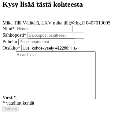
Kysy lisää tästä kohteesta
Mika Tilli
Välittäjä, LKV
mika.tilli@rhg.fi
0407013005
Nimi
*
Sähköposti
*
Puhelin
Otsikko
*
Viesti
*
*
vaaditut kentät