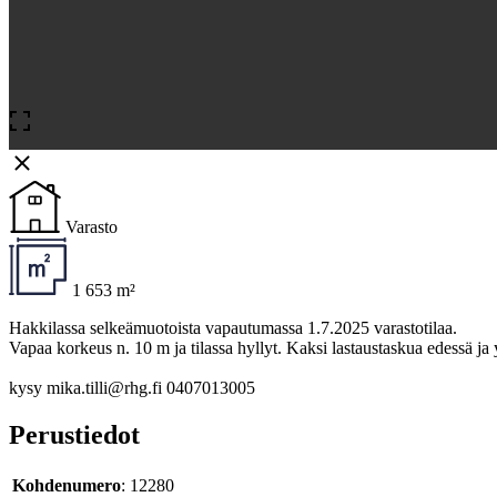
Varasto
1 653 m²
Hakkilassa selkeämuotoista vapautumassa 1.7.2025 varastotilaa.
Vapaa korkeus n. 10 m ja tilassa hyllyt. Kaksi lastaustaskua edessä ja 
kysy mika.tilli@rhg.fi 0407013005
Perustiedot
Kohdenumero
: 12280