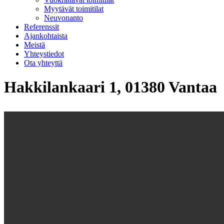
Myytävät toimitilat
Neuvonanto
Referenssit
Ajankohtaista
Meistä
Yhteystiedot
Ota yhteyttä
Hakkilankaari 1, 01380 Vantaa