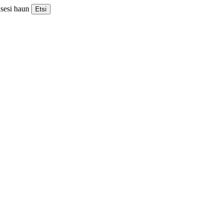
ksesi haun
Etsi