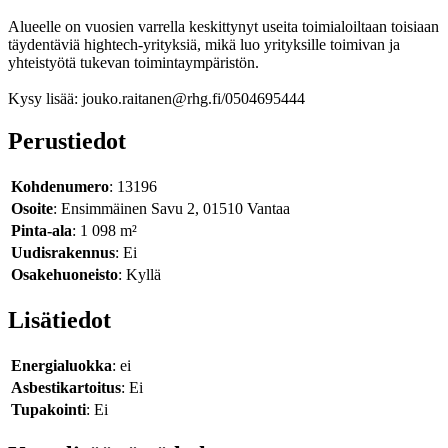
Alueelle on vuosien varrella keskittynyt useita toimialoiltaan toisiaan
täydentäviä hightech-yrityksiä, mikä luo yrityksille toimivan ja
yhteistyötä tukevan toimintaympäristön.
Kysy lisää: jouko.raitanen@rhg.fi/0504695444
Perustiedot
Kohdenumero
: 13196
Osoite
: Ensimmäinen Savu 2, 01510 Vantaa
Pinta-ala
: 1 098 m²
Uudisrakennus
: Ei
Osakehuoneisto
: Kyllä
Lisätiedot
Energialuokka
: ei
Asbestikartoitus
: Ei
Tupakointi
: Ei