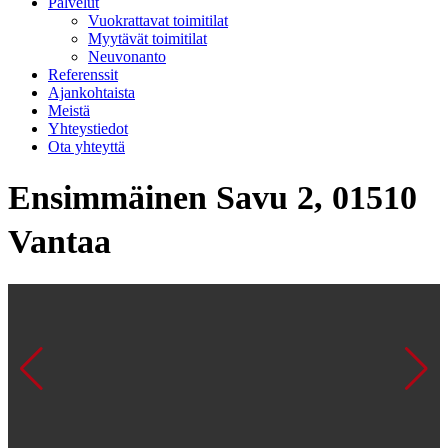
Palvelut
Vuokrattavat toimitilat
Myytävät toimitilat
Neuvonanto
Referenssit
Ajankohtaista
Meistä
Yhteystiedot
Ota yhteyttä
Ensimmäinen Savu 2, 01510
Vantaa