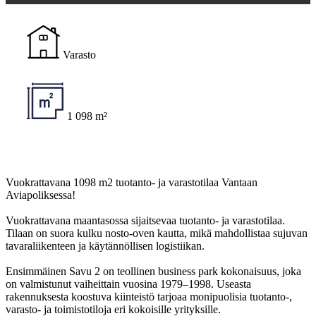
Varasto
1 098 m²
Vuokrattavana 1098 m2 tuotanto- ja varastotilaa Vantaan
Aviapoliksessa!
Vuokrattavana maantasossa sijaitsevaa tuotanto- ja varastotilaa.
Tilaan on suora kulku nosto-oven kautta, mikä mahdollistaa sujuvan
tavaraliikenteen ja käytännöllisen logistiikan.
Ensimmäinen Savu 2 on teollinen business park kokonaisuus, joka
on valmistunut vaiheittain vuosina 1979–1998. Useasta
rakennuksesta koostuva kiinteistö tarjoaa monipuolisia tuotanto-,
varasto- ja toimistotiloja eri kokoisille yrityksille.