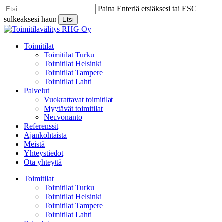
Skip
Paina Enteriä etsiäksesi tai ESC
to
sulkeaksesi haun
Etsi
main
Close
content
Search
Menu
Toimitilat
Toimitilat Turku
Toimitilat Helsinki
Toimitilat Tampere
Toimitilat Lahti
Palvelut
Vuokrattavat toimitilat
Myytävät toimitilat
Neuvonanto
Referenssit
Ajankohtaista
Meistä
Yhteystiedot
Ota yhteyttä
Toimitilat
Toimitilat Turku
Toimitilat Helsinki
Toimitilat Tampere
Toimitilat Lahti