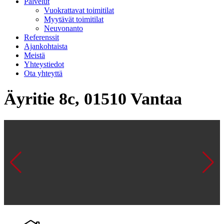
Palvelut
Vuokrattavat toimitilat
Myytävät toimitilat
Neuvonanto
Referenssit
Ajankohtaista
Meistä
Yhteystiedot
Ota yhteyttä
Äyritie 8c, 01510 Vantaa