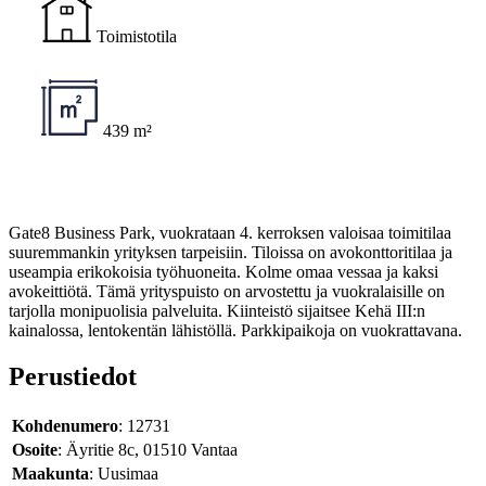
Toimistotila
439 m²
Gate8 Business Park, vuokrataan 4. kerroksen valoisaa toimitilaa
suuremmankin yrityksen tarpeisiin. Tiloissa on avokonttoritilaa ja
useampia erikokoisia työhuoneita. Kolme omaa vessaa ja kaksi
avokeittiötä. Tämä yrityspuisto on arvostettu ja vuokralaisille on
tarjolla monipuolisia palveluita. Kiinteistö sijaitsee Kehä III:n
kainalossa, lentokentän lähistöllä. Parkkipaikoja on vuokrattavana.
Perustiedot
Kohdenumero
: 12731
Osoite
: Äyritie 8c, 01510 Vantaa
Maakunta
: Uusimaa