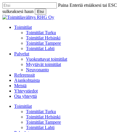
Skip
Paina Enteriä etsiäksesi tai ESC
to
sulkeaksesi haun
Etsi
main
Close
content
Search
Menu
Toimitilat
Toimitilat Turku
Toimitilat Helsinki
Toimitilat Tampere
Toimitilat Lahti
Palvelut
Vuokrattavat toimitilat
Myytävät toimitilat
Neuvonanto
Referenssit
Ajankohtaista
Meistä
Yhteystiedot
Ota yhteyttä
Toimitilat
Toimitilat Turku
Toimitilat Helsinki
Toimitilat Tampere
Toimitilat Lahti